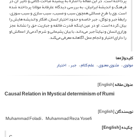
پرداخته است. در این مقاله با اشاره به پیشینه مباحث کلامی و تأثیر آن در
فرهنگ و اندیشة ایرانیان، به بررسی دیدگاه عارفانة مولانا پرداخته شده
است. وی با طرح مسائلی همچون سبب و مسبب، سبب سازی و سبب سوزی،
رابطة جبر و توکل، جبر خاصه و حدود اختیار انسان، افکار و اندیشه هایش را
بیان کرده است. او در عین اینکه قدرت فائقه و جباریت حق را نشانة عجز
وزاری انسان و نهایتاً جبر می‌داند، با بیان پشیمانی و شرم آدمی از اعمالش او
را دارای اختیار و انجام عمل آگاهانه معرفی می‌کند.
کلیدواژه‌ها
مولوی
مثنوی معنوی
علم کلام
جبر
اختیار
عنوان مقاله
[English]
Causal Relation in Mystical determinism of Rumi
نویسندگان
[English]
Muhammad Foladi
Muhammad Reza Yosefi
چکیده
[English]
C