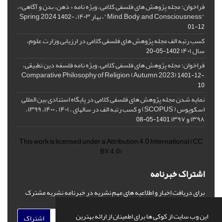
فراخوان: مجله پژوهش های فلسفی کلامی، ویژه نامه « ذهن، بدن و آگاهی»،
"Mind, Body, and Consciousness"، بهار ۱۴۰۳، Spring 2024
1402-
01-12
کسب رتبه الف مجله پژوهش های فلسفی کلامی در ارزیابی وزارت علوم،
سال ۱۴۰۱
1402-05-20
فراخوان: مجله پژوهش های فلسفی کلامی، ویژه نامه فلسفه دین تطبیقی،
,Comparative Philosophy of Religion (Autumn 2023)
1401-12-
10
نمایه شدن مجله پژوهش های فلسفی کلامی در پایگاه استنادی بین المللی
اسکوپوس ( SCOPUS) و کسب رتبه الف در سالهای ، ۱۴۰۱ ، ۱۴۰۰، ۱۳۹۹،
۱۳۹۸ و ۱۳۹۷
1401-05-08
This work is licensed under a
Attribution 4.0 International
(CC
BY 4.0)
اشتراک خبرنامه
برای دریافت اخبار و اطلاعیه های مهم نشریه در خبرنامه نشریه مشترک
شوید.
این وب سایت از کوکی ها برای اطمینان از ارائه بهترین
اشتراک