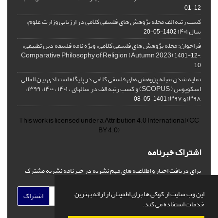
01-12
کسب رتبه الف مجله پژوهش های فلسفی کلامی در ارزیابی وزارت علوم،
سال ۱۴۰۱
1402-05-20
فراخوان: مجله پژوهش های فلسفی کلامی، ویژه نامه فلسفه دین تطبیقی،
,Comparative Philosophy of Religion (Autumn 2023)
1401-12-
10
نمایه شدن مجله پژوهش های فلسفی کلامی در پایگاه استنادی بین المللی
اسکوپوس ( SCOPUS) و کسب رتبه الف در سالهای ، ۱۴۰۱ ، ۱۴۰۰، ۱۳۹۹،
۱۳۹۸ و ۱۳۹۷
1401-05-08
This work is licensed under a
Attribution 4.0 International
(CC
BY 4.0)
اشتراک خبرنامه
برای دریافت اخبار و اطلاعیه های مهم نشریه در خبرنامه نشریه مشترک
شوید.
این وب سایت از کوکی ها برای اطمینان از ارائه بهترین
اشتراک
خدمات استفاده می کند.