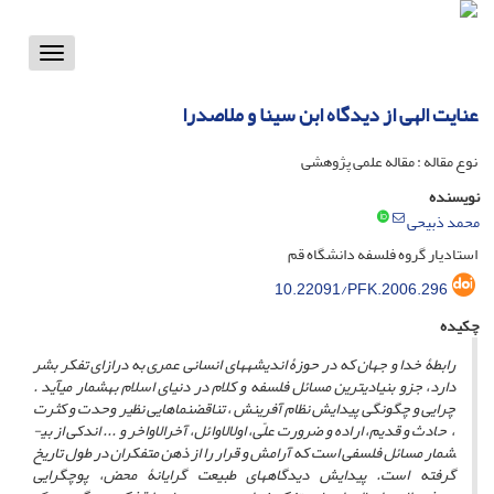
Toggle
vigation
عنایت‌ الهی‌ از دیدگاه‌ ابن‌ سینا و ملاصدرا
نوع مقاله : مقاله علمی پژوهشی
نویسنده
محمد ذبیحی
استادیار گروه فلسفه دانشگاه قم
10.22091/PFK.2006.296
چکیده
رابطۀ خدا و جهان که در حوزۀ اندیشه­های انسانی عمری به درازای تفکر بشر
دارد، جزو بنیادی­ترین مسائل فلسفه و کلام در دنیای اسلام به­شمار می­آید .
چرایی و چگونگی پیدایش نظام آفرینش ، تناقض­نماهایی نظیر وحدت و کثرت
، حادث و قدیم، اراده و ضرورت علّی، اول­الاوائل، آخر­الاواخر و ... اندکی از بی­
شمار مسائل فلسفی است که آرامش و قرار را از ذهن متفکران در طول تاریخ
گرفته است. پیدایش دیدگاه­های طبیعت گرایانۀ محض، پوچ­گرایی