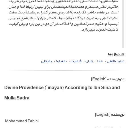
سوفسطایی، اصالت انسان، تفکر خدامحوری و ده­ها نحلة فکری دیگر هر یک
حاکی از تلاش مستمر و همه­جانبۀ اندیشمندان برای تبیین ارتباط خدا و جهان
است. در مقاله حاضر، نگارنده با اشاره­ای بسیار گذرا به پیشینۀ بحث صفت
عنایت الاهی، به تبیین دیدگاه دو فیلسوف نامدار جهان اسلام شیخ الرئیس
ابن­سینا و حکیم صدرالمتألهین و اختلاف نظر آن دو در این باره و بیان کیفیت
فاعلیت خداوند می­پردازد.
کلیدواژه‌ها
عنایت الاهی
خدا
جهان
فاعلیت
بالعنایه
بالتجلی
عنوان مقاله
[English]
Divine Providence (`inayah) According to Ibn Sina and
Mulla Sadra
نویسنده
[English]
Mohammad Zabihi