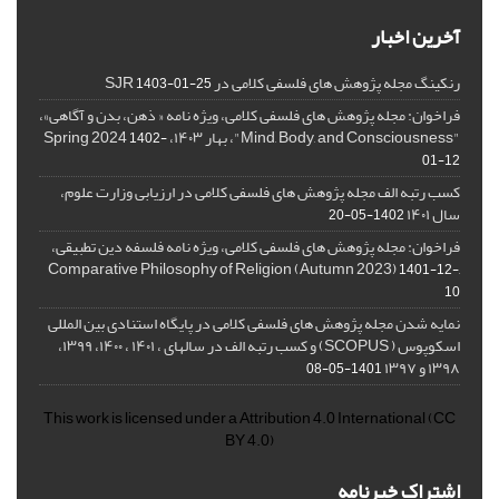
آخرین اخبار
رنکینگ مجله پژوهش های فلسفی کلامی در SJR
1403-01-25
فراخوان: مجله پژوهش های فلسفی کلامی، ویژه نامه « ذهن، بدن و آگاهی»،
"Mind, Body, and Consciousness"، بهار ۱۴۰۳، Spring 2024
1402-
01-12
کسب رتبه الف مجله پژوهش های فلسفی کلامی در ارزیابی وزارت علوم،
سال ۱۴۰۱
1402-05-20
فراخوان: مجله پژوهش های فلسفی کلامی، ویژه نامه فلسفه دین تطبیقی،
,Comparative Philosophy of Religion (Autumn 2023)
1401-12-
10
نمایه شدن مجله پژوهش های فلسفی کلامی در پایگاه استنادی بین المللی
اسکوپوس ( SCOPUS) و کسب رتبه الف در سالهای ، ۱۴۰۱ ، ۱۴۰۰، ۱۳۹۹،
۱۳۹۸ و ۱۳۹۷
1401-05-08
This work is licensed under a
Attribution 4.0 International
(CC
BY 4.0)
اشتراک خبرنامه