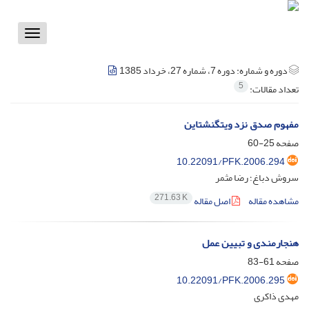
Toggle
vigation
دوره و شماره:
دوره 7، شماره 27، خرداد 1385
5
تعداد مقالات:
مفهوم صدق نزد ویتگنشتاین
صفحه
25-60
10.22091/PFK.2006.294
سروش دباغ؛ رضا مثمر
271.63 K
مشاهده مقاله
اصل مقاله
هنجارمندی‌ و تبیین‌ عمل‌
صفحه
61-83
10.22091/PFK.2006.295
مهدی‌ ذاکری