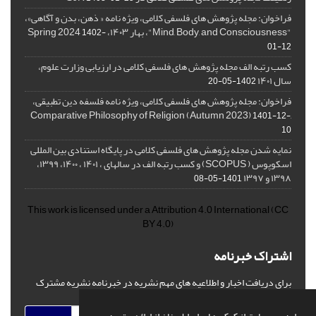
فراخوان: مجله پژوهش های فلسفی کلامی، ویژه نامه « ذهن، بدن و آگاهی»،
"Mind, Body, and Consciousness"، بهار ۱۴۰۳، Spring 2024
1402-
01-12
کسب رتبه الف مجله پژوهش های فلسفی کلامی در ارزیابی وزارت علوم،
سال ۱۴۰۱
1402-05-20
فراخوان: مجله پژوهش های فلسفی کلامی، ویژه نامه فلسفه دین تطبیقی،
,Comparative Philosophy of Religion (Autumn 2023)
1401-12-
10
نمایه شدن مجله پژوهش های فلسفی کلامی در پایگاه استنادی بین المللی
اسکوپوس ( SCOPUS) و کسب رتبه الف در سالهای ، ۱۴۰۱ ، ۱۴۰۰، ۱۳۹۹،
۱۳۹۸ و ۱۳۹۷
1401-05-08
This work is licensed under a
Attribution 4.0 International
(CC
BY 4.0)
اشتراک خبرنامه
برای دریافت اخبار و اطلاعیه های مهم نشریه در خبرنامه نشریه مشترک
شوید.