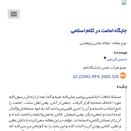
Toggle
vigation
جایگاه امامت در کلام اسلامی
نوع مقاله : مقاله علمی پژوهشی
نویسنده
حسین کریمی
عضو هیأت علمی دانشگاه قم
10.22091/PFK.2005.326
چکیده
مسئلة خلافت (جانشینی پیامبر
صلی الله علیه و آله
) بعد از ارتحال رسول الله
مورد اختلاف صحابه قرار گرفت. جمعی از آنان، یعنی اهل سنّت، امامت را
تابع انتخاب دانسته و آن را امری فقهی می دانند که به خود مسلمانان واگذار
شده است و جمعی دیگر، یعنی شیعیان ، قائل به نص و انتصاب امامت شده و
آن را از مسائل کلامی دانسته اند. مؤلف در این مقاله سعی کرده با دلایل عقلی
و نقلی، کلامی بودن آن را اثبات کند و این بحث را به گونه‌‌ای بررسی کند که