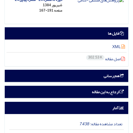
شهریور 1384
صفحه
167-191
فایل ها
XML
302.53 K
اصل مقاله
هم رسانی
ارجاع به این مقاله
آمار
تعداد مشاهده مقاله:
7,438