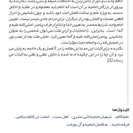
حافظ وحدت و دور از دامن زدن به اختلافات شیعه و سنی باشد. نگارنده به
پیروی از بزرگان امامیه بر آن است که امام باید معصوم و در عقاید و اخلاق
حسنه، به ویژه علم و عدالت افضل امت خود باشد و چون تشخیص و احراز
قطعی عصمت و افضل بودن از دیگران برای مردم عادی میسر نیست، تعیین
امام واجد شرایط منحصر به تعیین خدا و ابلاغ از طرف پیامبر
(صلی الله علیه و
آله)
است. بنابراین، با انتخابات و آرای ملت نمی توان شخصی را به عنوان
جانشینی پیامبر
(صلی الله علیه و آله)
معین کرد. نقش ملت بعد از نصب وی
در تحصیل قدرت و اتمام حجت مؤثراست.
نگارنده برای اثبات این مدعا این مقاله را در 3 فصل و یک خاتمه به پایان می
برد و آن چه را در این چکیده ادعا شده با دلایل عقلی و نقلی به اثبات می
رساند
[1]
.
کلیدواژه‌ها
علم کلام
شیعیان امامیه اثنی عشری
اهل سنت
امامت در کلام اسلامی
فرقه ناجیه
متکلمان امامیه و آل نوبخت