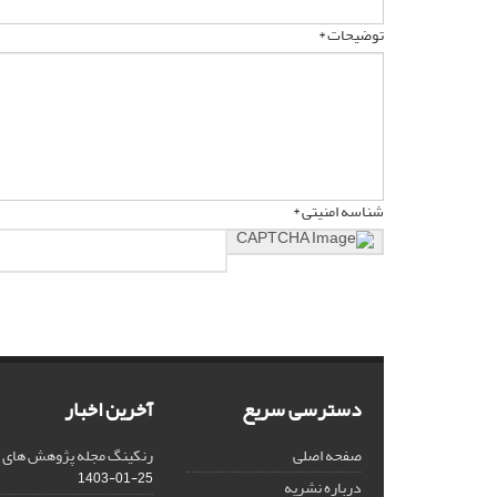
توضیحات *
شناسه امنیتی *
دسترسی سریع
آخرین اخبار
صفحه اصلی
رنکینگ مجله پژوهش های فلس
1403-01-25
درباره نشریه