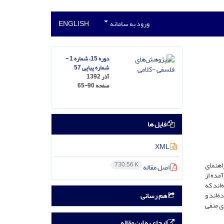
ورود به سامانه
ENGLISH
دوره 15، شماره 1 -
شماره پیاپی 57
آذر 1392
صفحه
65-90
فایل ها
XML
اهنمای
730.56 K
اصل مقاله
مده از
اند که
ه‌اند و
هم رسانی
ی منفی
ارجاع به این مقاله