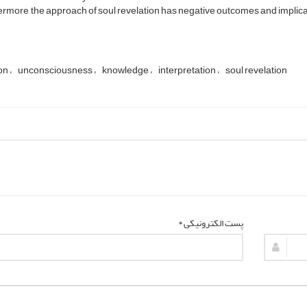
rmore, the approach of soul revelation has negative outcomes and implica
ion
unconsciousness
knowledge
interpretation
soul revelation
پست الکترونیکی *