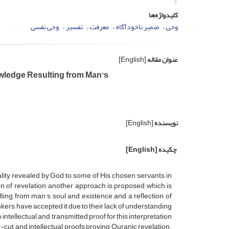
کلیدواژه‌ها
وحی
ضمیر ناخودآگاه
معرفت
تفسیر
وحی نفسی
عنوان مقاله
[English]
wledge Resulting from Man’s
نویسنده
[English]
چکیده
[English]
eality revealed by God to some of His chosen servants in
ion of revelation, another approach is proposed which is
lting from man’s soul and existence and a reflection of
rs, have accepted it due to their lack of understanding
 intellectual and transmitted proof for this interpretation
ar-cut and intellectual proofs proving Quranic revelation.