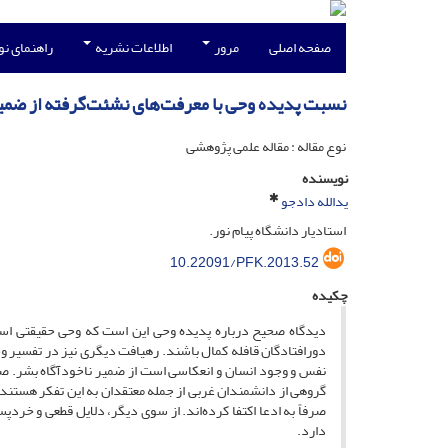
صفحه اصلی
مرور
اطلاعات نشریه
راهنمای ن
نسبت پدیده وحی با معرفت‌های نشئت‌گرفته از ضمیر
نوع مقاله : مقاله علمی پژوهشی
نویسنده
یدالله دادجو
استادیار دانشگاه پیام نور.
10.22091/PFK.2013.52
چکیده
دیدگاه صحیح درباره پدیده وحی این است که وحی حقیقتی است 
دورافتادگان قافله کمال باشند. رهیافت دیگری نیز در تفسیر و
نفس و وجود انسان و انعکاسی است از ضمیر ناخودآگاه بشر. صاح
گروهی از دانشمندان غربی از جمله معتقدان به این تفکر هستند. ال
صرفاً به ادعا اکتفا کرده‌اند. از سوی دیگر، دلایل قطعی و خر
دارد.