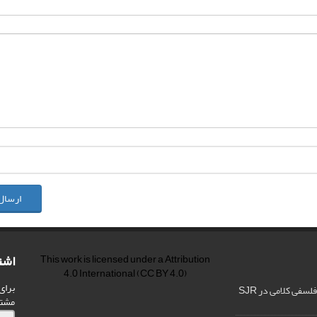
ارسال
اشت
This work is licensed under a
Attribution
4.0 International
(CC BY 4.0)
برای
فی کلامی در SJR
مشت