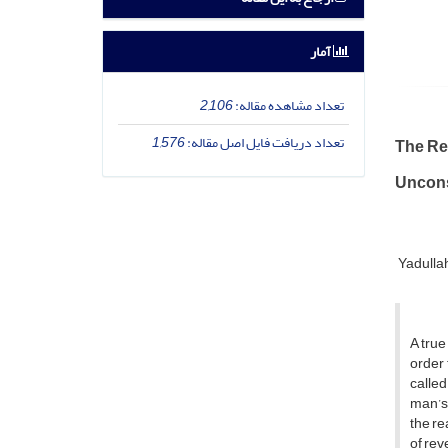
آمار
تعداد مشاهده مقاله:
2,106
تعداد دریافت فایل اصل مقاله:
1,576
The Re
Uncon
Yadulla
A true
order 
called
man’s 
the re
of rev