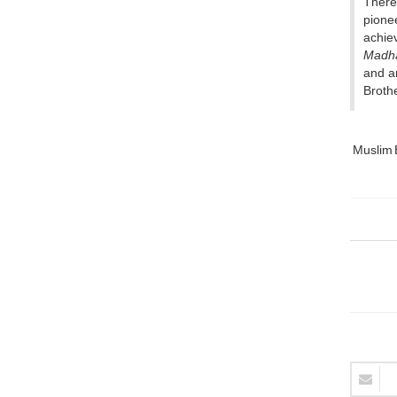
Theref
pione
achie
Madha
and a
Brothe
Muslim 