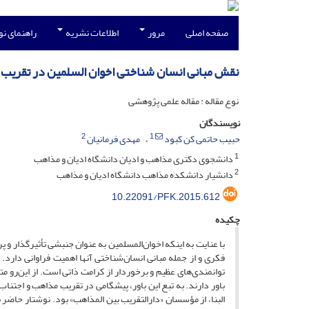
صفحه اصلی
مرور
اطلاعات نشریه
راهنمای ن
نقش مبانی انسان شناختی اخوان السلمین در تقریب
نوع مقاله : مقاله علمی پژوهشی
نویسندگان
2
1
حبیب حاتمی کن کبود
مهدی فرمانیان
1
دانشجوی دکتری مذاهب و ادیان دانشگاه ادیان و مذاهب
2
دانشیار دانشکده مذاهب دانشگاه ادیان و مذاهب
10.22091/PFK.2015.612
چکیده
با عنایت به اینکه اخوان‌المسلمین به عنوان جنبشی تأثیرگذار 
فکری و از جمله مبانی انسان‌شناختی آنها اهمیت فراوانی دارد
توانمندی‌های عظیم و برخوردار از کرامت ذاتی است. از این‌رو م
باور دارند. به تبع این باور، پیشگامی در تقریب مذاهب و اجتنا
البنا، از مؤسسان «دارالتقریب بین المذاهب» بود. نوشتار حاضر ب