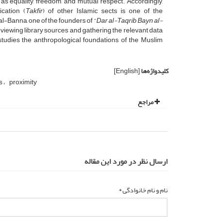
as equality, freedom, and mutual respect. Accordingly,
cation (
Takfir
) of other Islamic sects is one of the
Banna, one of the founders of “
Dar al-Taqrib Bayn al-
viewing library sources and gathering the relevant data
studies the anthropological foundations of the Muslim
کلیدواژه‌ها
[English]
s
proximity
مراجع
ارسال نظر در مورد این مقاله
نام و نام خانوادگی *