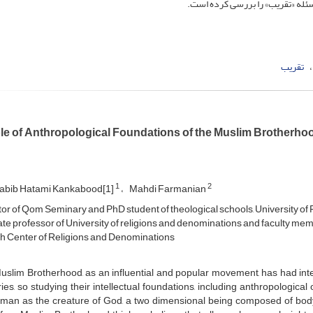
سئله «تقریب» را بررسی کرده است.
تقریب
le of Anthropological Foundations of the Muslim Brotherhood
1
2
abib Hatami Kankabood[1]
Mahdi Farmanian
tor of Qom Seminary and PhD student of theological schools, University o
te professor of University of religions and denominations and faculty mem
 Center of Religions and Denominations
slim Brotherhood, as an influential and popular movement, has had intellec
ies, so studying their intellectual foundations, including anthropologic
man as the creature of God, a two dimensional being composed of body a