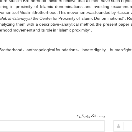
ore, Muslim Brotherhood thinkers believe that all men have such rights 
ering in proximity of Islamic denominations and avoiding excommuni
vements of Muslim Brotherhood. This movement was founded by Hassan al-
hib al-Islamiyya
(the Center for Proximity of Islamic Denominations)". Re
nalyzing them with a descriptive-analytical method, the present paper 
rhood movement and its role in "Islamic proximity".
Brotherhood
anthropological foundations
innate dignity
human fight
پست الکترونیکی *