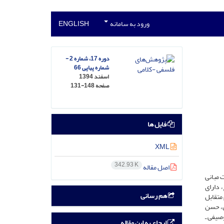
ورود به سامانه
ENGLISH
دوره 17، شماره 2 -
شماره پیاپی 66
اسفند 1394
صفحه
131-148
فایل ها
XML
342.93 K
اصل مقاله
 مبانی
 دارای
هم رسانی
متقابل
ن، حسن
صیفی ‌ـ
ارجاع به این مقاله