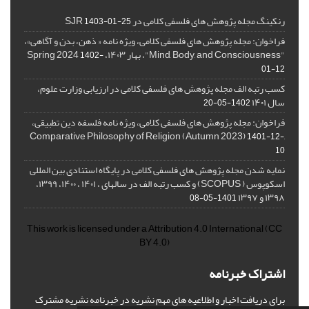
رنکینگ مجله پژوهش های فلسفی کلامی در SJR
1403-01-25
فراخوان: مجله پژوهش های فلسفی کلامی، ویژه نامه « ذهن، بدن و آگاهی»،
"Mind, Body, and Consciousness"، بهار ۱۴۰۳، Spring 2024
1402-
01-12
کسب رتبه الف مجله پژوهش های فلسفی کلامی در ارزیابی وزارت علوم،
سال ۱۴۰۱
1402-05-20
فراخوان: مجله پژوهش های فلسفی کلامی، ویژه نامه فلسفه دین تطبیقی،
,Comparative Philosophy of Religion (Autumn 2023)
1401-12-
10
نمایه شدن مجله پژوهش های فلسفی کلامی در پایگاه استنادی بین المللی
اسکوپوس ( SCOPUS) و کسب رتبه الف در سالهای ، ۱۴۰۱ ، ۱۴۰۰، ۱۳۹۹،
۱۳۹۸ و ۱۳۹۷
1401-05-08
This work is licensed under a
Attribution 4.0 International
(CC
BY 4.0)
اشتراک خبرنامه
برای دریافت اخبار و اطلاعیه های مهم نشریه در خبرنامه نشریه مشترک