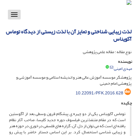
Toggle
vigation
لذت زیبایی شناختی و تمایز آن با لذت زیستی از دیدگاه توماس
آکویناس
نوع مقاله : مقاله علمی پژوهشی
نویسنده
مهدی امینی
پژوهشگر موسسه آموزش عالی هنر و اندیشه اسلامی و موسسه آموزشی و
پژوهشی امام خمینی
10.22091/PFK.2016.628
چکیده
توماس آکویناس یکی از دو چهره ی پیشگام قرون وسطی بعد از آگوستین
است که در مقام متنفذترین فیلسوف دوره جدید کلیسا، صاحب آثار نظام
یافته ای است که می توان از دل آن، گزاره های فلسفی درخوری در حوزه هنر
و زیبایی شناسی استحصال کرد. بر این اساس جستار حاضر با پیش رو