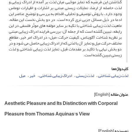
گذاشتن این فرضیه که تمایز موجّهی میان لذت بر آمده از ادراک زیبایی و
لذت حاصله از ارضاء تمایلات زیستی مبتنی بر اشارات و اظهارات توماس
وجود دارد، با روش توصیفی و تحلیلی، اقدام به بررسی و توضیح عناصر این
ادعا در ذیل مسائل جزیی تری کرده است. در دو بخش نخست این مقاله،
ماهیت لذت زیبایی شناختی با تکیه بر سایر مولفه های موثّر فلسفی در این
رابطه، تبیین گشته است که از جمله آن؛ بررسی فرایند ادراک زیبایی مبتنی
بر نظریه شناخت آکویناس، کیفیت حرکت «میل» در ادراک امر خیر، مقاطع
مختلف حرکت میل و تمایز آن با لذتی که از ادراک زیبایی حاصل می شود و در
دو بخش نهایی با تاکید بر مقدمات قبل، تمایز لذت زیبایی شناختی و لذت
زیستی تبیین گشته است.
کلیدواژه‌ها
لذت زیبایی شناختی
لذت زیستی
ادراک زیبایی شناختی
خیر
میل
عنوان مقاله
[English]
Aesthetic Pleasure and Its Distinction with Corporal
Pleasure from Thomas Aquinas's View
نویسنده
[English]