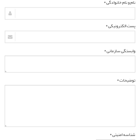
نام و نام خانوادگی *
پست الکترونیکی *
وابستگی سازمانی *
توضیحات *
شناسه امنیتی *