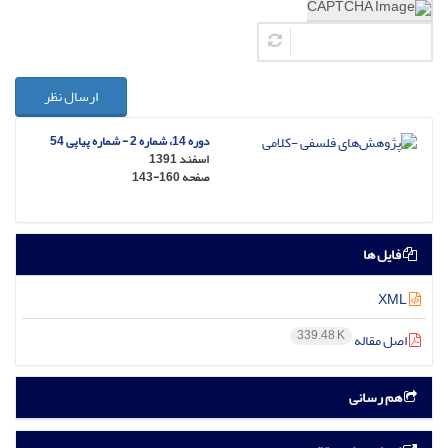
ارسال نظر
دوره 14، شماره 2 - شماره پیاپی 54
اسفند 1391
صفحه
143-160
فایل ها
XML
339.48 K
اصل مقاله
هم رسانی