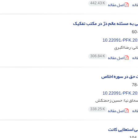
442.43 K
اله
اصل مقاله
لی به مسئله عالم ذرّ در مکتب تفکیک
10.22091/PFK.20
نی؛ رضا اکبری
306.84 K
اله
اصل مقاله
 حق در سوره اخلاص
10.22091/PFK.20
حاق نیا؛ حسین زحمتکش
338.25 K
اله
اصل مقاله
ی استعلایی کانت