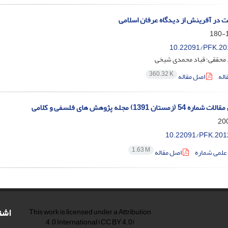
در آفرینش از دیدگاه عرفان اسلامی
1
10.22091/PFK.20
 محققی؛ قباد محمدی شیخی
360.32 K
اله
اصل مقاله
مستان 1391) مجله پژوهش های فلسفی و کلامی
10.22091/PFK.201
1.63 M
علمی شماره
اصل مقاله
اشت
This work is licensed under a
Attribution
4.0 International
(CC BY 4.0)