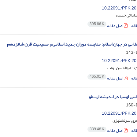
10.22091/PFK.20
اداتی خمسه
395.86 K
اله
اصل مقاله
لاحی در جهان اسلام: مقایسه دوران جدید اسلامی و مسیحیت قرن شانزدهم
1
10.22091/PFK.20
ی؛ ابوالحسن نواب
465.01 K
اله
اصل مقاله
سی اوسیا در اندیشه ارسطو
1
10.22091/PFK.20
هری سرتشنیزی
339.48 K
اله
اصل مقاله