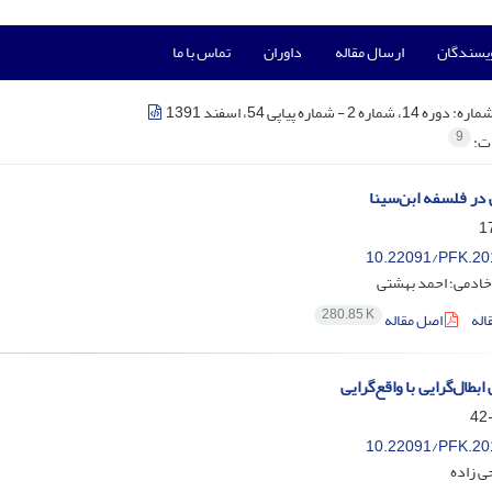
ویسندگان
ارسال مقاله
داوران
تماس با ما
شماره:
دوره 14، شماره 2 - شماره پیاپی 54، اسفند 1391
9
ات:
در فلسفه ابن‌سینا
10.22091/PFK.20
خادمی؛ احمد بهشتی
280.85 K
اله
اصل مقاله
ابطال‌گرایی با واقع‌گرایی
10.22091/PFK.20
ی زاده