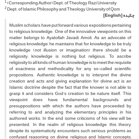
1
(Corresponding Author) Dept. of Theology, Razi University
2
Dept. of Islamic Philosophy and Theology, University of Qom
چکیده
[English]
Muslim scholars have put forward various expositions pertaining
to religious knowledge. One of the innovative viewpoints on this
matter belongs to Ayatollah Javadi Amoli. As an advocate of
religious knowledge, he maintains that for knowledge to be truly
knowledge (not illusion or imagination) there should be a
religiosity; knowledge is nothing but religious. To ascribe
religiosity to all kinds of human knowledge is to meet the requisite
of exactness and methodicality for any so-called scientific
propositions. Authentic knowledge is to interpret the divine
creation and acts, and giving explanation for divine act is an
Islamic doctrine despite the fact that the knower is not able to
grasp it and considers God’s creation to be nature itself. This
viewpoint does have fundamental backgrounds and
presuppositions with which the authors have proceeded by
referring to and analyzing the elementary principles in his
authored works. In the end, some criticisms of his view will be
presented. In the realm of religious knowledge, this theory,
despite its systematicity, encounters such serious problems as
confused reasoning on divine, religious and Islamic concepts;