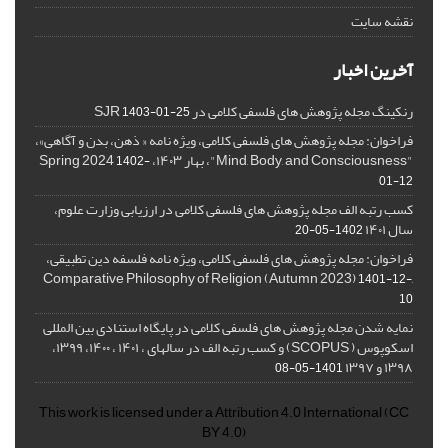
نقشه سایت
آخرین اخبار
رنکینگ مجله پژوهش های فلسفی کلامی در SJR
1403-01-25
فراخوان: مجله پژوهش های فلسفی کلامی، ویژه نامه « ذهن، بدن و آگاهی»،
"Mind, Body, and Consciousness"، بهار ۱۴۰۳، Spring 2024
1402-
01-12
کسب رتبه الف مجله پژوهش های فلسفی کلامی در ارزیابی وزارت علوم،
سال ۱۴۰۱
1402-05-20
فراخوان: مجله پژوهش های فلسفی کلامی، ویژه نامه فلسفه دین تطبیقی،
,Comparative Philosophy of Religion (Autumn 2023)
1401-12-
10
نمایه شدن مجله پژوهش های فلسفی کلامی در پایگاه استنادی بین المللی
اسکوپوس ( SCOPUS) و کسب رتبه الف در سالهای ، ۱۴۰۱ ، ۱۴۰۰، ۱۳۹۹،
۱۳۹۸ و ۱۳۹۷
1401-05-08
This work is licensed under a
Attribution 4.0 International
(CC
BY 4.0)