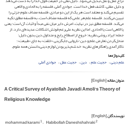
نزاع عقل و نقل تبدیل می‌شود. دلیل نقلی در حقیقت قول خدا را به دست می‌دهد
و دلیل عقلی، کاشف فعل خدا است. جوادی آملی، فلسفه را به الحادی و الاهی
تقسیم می‌کند و معتقد است هر یک از این دو مبادی، فلسفه مضاف علوم جزئی را
تبیین می‌کنند. فلسفه علم هر علمی که فلسفه مضاف است، به فلسفه مطلق تکیه
می‌کند. فلسفه مطلق نیز در نهایت، امرش دایر میان نفی مبدأ و اثبات آن است؛ یعنی
یا الاهی است یا الحادی. اما این نظریه علی‌رغم قوتش اشکالات عدیده‌ای دارد، از
جمله: ایراد روشی نظریه؛ خروج از اصطلاح رایج و متداول دین بدون دلیل؛
منحل‌کردن تعارض علم و دین؛ ناروایی جایگزینی «خلقت» به جای «طبیعت»؛
ناکارآمدی راهکارهای نظریه؛ خدشه‌پذیربودن لوازم دینی‌دانستن همه علوم
.
کلیدواژه‌ها
علم دینی
حجیت علم
دین
حجیت عقل
جوادی آملی
عنوان مقاله
[English]
A Critical Survey of Ayatollah Javadi Amoli’s Theory of
Religious Knowledge
نویسندگان
[English]
1
2
mohammad karami
Habibollah Daneshshahraki