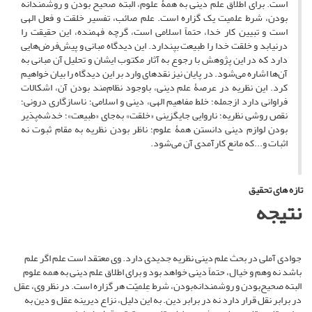
است. برای اطلاق علم دینی به همۀ علوم، البته صحیح بودن و روشمندانه
‌‎بودن، شرط علمیت یک گزاره است. علم صائب، تفسیر خلقت و فعل الهی
است و تبیین کار خدا، حتماً اسلامی است، گرچه فهمنده، این حقیقت را
درنیابد و خلقت خدا را طبیعت بپندارد. این دیدگاه مبانی و پیش‌فرض‌هایی
دارد که در این پژوهش با رجوع به آثار مکتوب ایشان و تحلیل آن مبانی به
آن‌ها اشاره می‌شود. در پایان نیز نقدهای وارد بر این دیدگاه را بیان خواهیم
کرد. این نظریه در عرصۀ علم دینی، باوجود نظام‌مند بودن آن، اشکالات
فراوانی دارد ازجمله؛ خلط مفاهیم الهی، دینی و اسلامی؛ ناسازگاری درونی؛
نقص روشی نظریه؛ ناروایی جایگزینی «خلقت» به‌جای «طبیعت»؛ خدشه‌پذیر
بودن لوازم دینی دانستن همۀ علوم؛ ناظر بودن نظریه به مقام ثبوت نه
اثبات و...که مانع کارآمدی آن می‌شود.
تازه های تحقیق
نتیجه
جوادی آملی در بحث علم دینی نظریه جدیدی دارد. وی معتقد است علم اگر علم
باشد نه وهم و خیال، حتماً دینی خواهد بود و برای اطلاق علم دینی به همه علوم
البته صحیح‌بودن و روشمندانه‌بودن، شرط عِلمیّت هر گزاره است. در نظر وی، عقل
در برابر نقل قرار دارد نه در برابر دین. به این دلیل، نزاع دیرینه عقل و دین به