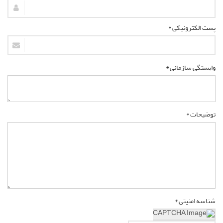
پست الکترونیکی *
وابستگی سازمانی *
توضیحات *
شناسه امنیتی *