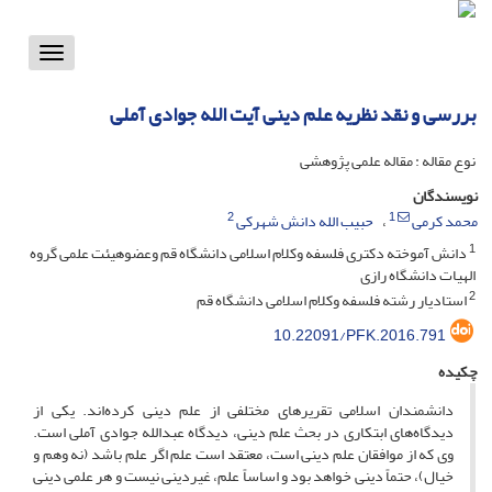
Toggle
vigation
بررسی و نقد نظریه علم دینی آیت الله جوادی آملی
نوع مقاله : مقاله علمی پژوهشی
نویسندگان
2
1
محمد کرمی
حبیب الله دانش شهرکی
1
دانش آموخته دکتری فلسفه وکلام اسلامی دانشگاه قم وعضوهیئت علمی گروه
الهیات دانشگاه رازی
2
استادیار رشته فلسفه وکلام اسلامی دانشگاه قم
10.22091/PFK.2016.791
چکیده
دانشمندان اسلامی تقریرهای مختلفی از علم دینی کرده‌اند. یکی از
دیدگاه‌های ابتکاری در بحث علم دینی، دیدگاه عبدالله جوادی آملی است.
وی که از موافقان علم دینی است، معتقد است علم اگر علم باشد (نه وهم و
خیال)، حتماً دینی خواهد بود و اساساً علم، غیردینی نیست و هر علمی دینی