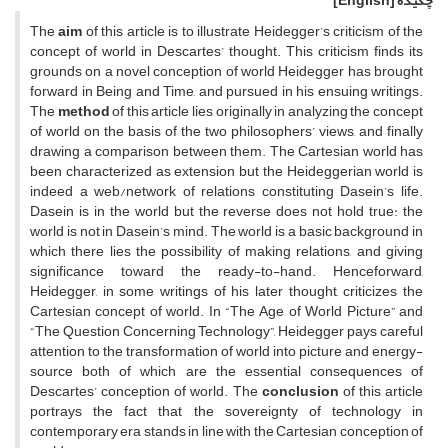
چکیده
[English]
The
aim
of this article is to illustrate Heidegger’s criticism of the
concept of world in Descartes’ thought. This criticism finds its
grounds on a novel conception of world Heidegger has brought
forward in Being and Time, and pursued in his ensuing writings.
The
method
of this article lies originally in analyzing the concept
of world on the basis of the two philosophers’ views, and finally
drawing a comparison between them. The Cartesian world has
been characterized as extension but the Heideggerian world is
indeed a web/network of relations constituting Dasein’s life.
Dasein is in the world but the reverse does not hold true: the
world is not in Dasein’s mind. The world is a basic background in
which there lies the possibility of making relations, and giving
significance toward the ready-to-hand. Henceforward,
Heidegger, in some writings of his later thought, criticizes the
Cartesian concept of world. In “The Age of World Picture” and
“The Question Concerning Technology”, Heidegger pays careful
attention to the transformation of world into picture and energy-
source both of which are the essential consequences of
Descartes’ conception of world. The
conclusion
of this article
portrays the fact that the sovereignty of technology in
contemporary era stands in line with the Cartesian conception of