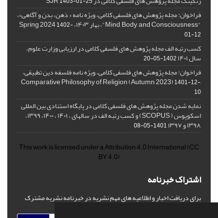
رنکینگ مجله پژوهش های فلسفی کلامی در SJR
1403-01-25
فراخوان: مجله پژوهش های فلسفی کلامی، ویژه نامه « ذهن، بدن و آگاهی»،
"Mind, Body, and Consciousness"، بهار ۱۴۰۳، Spring 2024
1402-
01-12
کسب رتبه الف مجله پژوهش های فلسفی کلامی در ارزیابی وزارت علوم،
سال ۱۴۰۱
1402-05-20
فراخوان: مجله پژوهش های فلسفی کلامی، ویژه نامه فلسفه دین تطبیقی،
,Comparative Philosophy of Religion (Autumn 2023)
1401-12-
10
نمایه شدن مجله پژوهش های فلسفی کلامی در پایگاه استنادی بین المللی
اسکوپوس ( SCOPUS) و کسب رتبه الف در سالهای ، ۱۴۰۱ ، ۱۴۰۰، ۱۳۹۹،
۱۳۹۸ و ۱۳۹۷
1401-05-08
This work is licensed under a
Attribution 4.0 International
(CC
BY 4.0)
اشتراک خبرنامه
برای دریافت اخبار و اطلاعیه های مهم نشریه در خبرنامه نشریه مشترک
شوید.