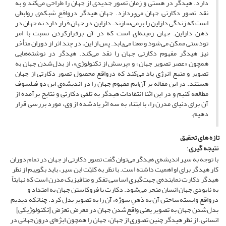
دارد. هیدگر در هستی و زمان تصور جدیدی از جهان را طراحی می‌کند و به
نقد تصور دکارتی جهان می‌پردازد. جهان هیدگر درواقع شبکه‌ی روابطی
است که زندگی دازاین را برمی‌سازند. دازاین در جهان قرار دارد نه جهان در
ذهن دازاین. جهان زمینه‌ای است که در آن برقرارکردن نسبت‌ با امر
تودستی ممکن می‌شود و معنا می‌یابد. پس از این، در چند اثر از دوران متأخر
نیز هیدگر مفهوم دکارتی جهان را نقد می‌کند. هیدگر در نوشته‌هایی
همچون «عصر تصویر جهان» و «پرسش از تکنولوژی»، از بدل‌شدن جهان به
تصویر و منبع انرژی یاد می‌کند که درواقع محصول تصور دکارتی از جهان
هستند. در این مقاله بر آن‌ایم مفهوم جهان را در اندیشه‌ی این دو فیلسوف
مطالعه کنیم و در این اثنا انتقادات هیدگر به تلقی دکارتی و نتایج برآمده از
آن برای دنیای مدرن را، با ابتناء به سه اثر یادشده از وی، مورد بررسی قرار
دهیم.
تازه های تحقیق
نتیجه گیری
:
با توجه به سیر اندیشه‌ی هیدگر می‌توان گفت تصور دکارتی از جهان در تمام دوران
کار هیدگر برای او اهمیت داشته است. با نظر به کلیّت این سیر، باید بگوییم از نظر
هیدگر دکارت نماینده‌ی جهت‌گیری اساسی تفکر و متافیزیک مدرن است که نهایتاً
به نابودی جهان انسان منجر می‌شود. دکارت با فروکاستن جهان به امتداد و
درواقع وابسته‌ساختن آن به ذهنِ سوژه، آن را به تصویر بدل کرد. چنان­که دیدیم
بدل‌شدن جهان به تصویر یعنی واقع‌شدن جهان در معرض تعرّض [تکنولوژیکی]
انسانی. از نظر هیدگر چنین تصوری از جهان، جهان را همچون ابژه‌ای درون‌جهانی در