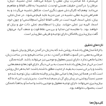
می‌شمرد که مباشرتِ بیان عقلی را نتیجه می‌دهد. مدل تشبیه، «بیان»
عرفان را درآمدنِ حقیقت هستی (وحدت شخصیه) به قالب الفاظ و مفاهیم
می‌داند؛ وهم که کارکردش صورت‌گری است، متکفل تشبیه می‌گردد و به
همراهیِ تنزیه عقلی، تشبیه در عین تنزیه عاید فهم می‌شود. در مدل تجلی،
بیان، تجلی اسماء الهیه است در قالب الفاظ (تجلّی اسم‌الاسمی) و چون خود
اسماء الهیه نیز تجلی حق‌اند، بیان یا اسم‌الاسم، تجلی ذات حق و بیان او
خواهد بود. با مقایسه این مدلها و بررسی نقاط قوت و ضعف آنها، می‌توان
گفت بیان‌پذیری بالامکان دارای توجیه و طریقی عقل‌پذیر است.
تازه های تحقیق
با ارائۀ مدل‌های یادشده، روشن شد که به زبان درآمدنِ عرفان و بیان شهودِ
عرفانی به معنی «در کسوت الفاظ درآمدن»، نه در ساحت فهم و نه در ساحت زبان،
نه‌تنها مانعی ندارد دارای تبیین معقول و موجهی نیز می‌تواند باشد. البته ممکن
است برخی از مدل‌های یادشده نسبت به برخی دیگر دارای قوت‌ها و ضعف‌هایی
باشند و یا برخی نسبت به بقیه، ارجحیت مطلق داشته باشند؛ اما به هرحال روشن
است که در همۀ این مدل‌ها با مبانی عقل‌پذیر و البته مختلف، بیان توجیه شده و
مسیر نسبتاً روشنی در پیش پای آن ترسیم شده است. بدین‌ترتیب، این ادعا که
بیان‌پذیری نمی‌تواند دارای توجیه معقول و موجهی باشد و اساساً و بداهتاً ناممکن
است، به‌صواب نخواهد بود.
کلیدواژه‌ها