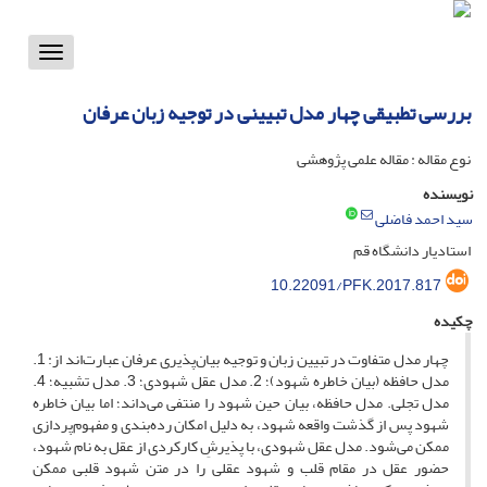
Toggle
vigation
بررسی تطبیقی چهار مدل تبیینی در توجیه زبان عرفان
نوع مقاله : مقاله علمی پژوهشی
نویسنده
سید احمد فاضلی
استادیار دانشگاه قم
10.22091/PFK.2017.817
چکیده
چهار مدل متفاوت در تبیین زبان و توجیه بیان‌پذیری عرفان عبارت‌اند از: 1.
مدل حافظه (بیان خاطره شهود)؛ 2. مدل عقل شهودی؛ 3. مدل تشبیه؛ 4.
مدل تجلی. مدل حافظه، بیان حین شهود را منتفی می‌داند؛ اما بیان خاطره
شهود پس از گذشت واقعه شهود، به دلیل امکان رده‌بندی و مفهوم‌پردازی
ممکن می‌شود. مدل عقل شهودی، با پذیرشِ کارکردی از عقل به نام شهود،
حضور عقل در مقام قلب و شهود عقلی را در متن شهود قلبی ممکن