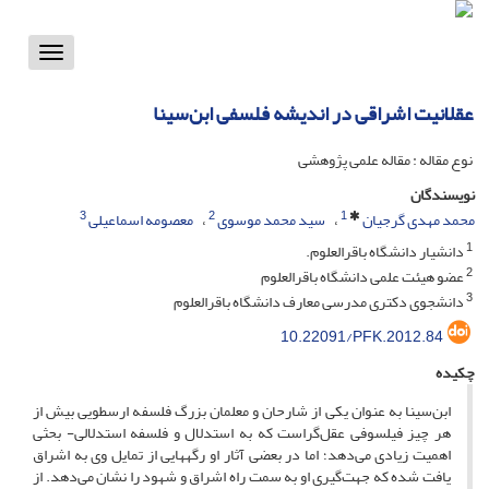
Toggle
vigation
عقلانیت اشراقی در اندیشه فلسفی ابن‌سینا
نوع مقاله : مقاله علمی پژوهشی
نویسندگان
3
2
1
محمد مهدی گرجیان
سید محمد موسوی
معصومه اسماعیلی
1
دانشیار دانشگاه باقرالعلوم.
2
عضو هیئت علمی دانشگاه باقرالعلوم
3
دانشجوی دکتری مدرسی معارف دانشگاه باقرالعلوم
10.22091/PFK.2012.84
چکیده
‏ابن‌سینا به عنوان یکی از شارحان و معلمان بزرگ فلسفه ارسطویی بیش از
هر چیز فیلسوفی عقل‌گراست که ‏به استدلال و فلسفه استدلالی- بحثی
اهمیت زیادی می‌دهد؛ اما در بعضی آثار او رگه­هایی از تمایل وی به اشراق
‏یافت شده که جهت‌گیری او به سمت راه ‏اشراق و شهود را نشان می‌دهد. از