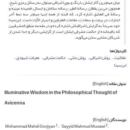
میان مهم‌ترین آثار ایشان با رنگ و بوی اشراقی می­توان به رسائل رمزی شیخ،
همچون حی بن یقظان، رسالة الطیر، رساله سلامان و ابسال، قصیده عینیه و
رسالة فی العشق اشاره کرد، که البته از همه اینها مهم‌تر سه نمط آخر
اشارات در بهجت و سعادت، مقامات العارفین ‏و اسرار الآیات است. ابن‌سینا
خود صریحاً به گرایش اشراقی­اش اشاره کرده و در مقدمه منطق المشرقیین
که ‏باقیمانده از حکمت مشرقی ایشان است از گرایشی دیگر و جدا شدن از
شریکان مشایی سخن می‌گوید.
کلیدواژه‌ها
عقلانیت
روش اشراقی
روش بحثی
حکمت مشرقی
معرفت شهودی
ابن‌سینا
عنوان مقاله
[English]
Illuminative Wisdom in the Philosophical Thought of
Avicenna
نویسندگان
[English]
1
2
Mohammad Mahdi Gorjiyan
Sayyid Mahmud Musawi