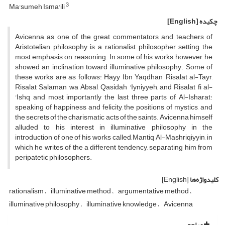
3
Ma'sumeh Isma'ili
چکیده
[English]
Avicenna as one of the great commentators and teachers of
Aristotelian philosophy is a rationalist philosopher setting the
most emphasis on reasoning. In some of his works, however, he
showed an inclination toward illuminative philosophy. Some of
these works are as follows: Hayy Ibn Yaqdhan, Risalat al-Tayr,
Risalat Salaman wa Absal, Qasidah 'Iyniyyeh, and Risalat fi al-
'Ishq and most importantly the last three parts of Al-Isharat:
speaking of happiness and felicity, the positions of mystics, and
the secrets of the charismatic acts of the saints. Avicenna himself
alluded to his interest in illuminative philosophy in the
introduction of one of his works called, Mantiq Al-Mashriqiyyin, in
which he writes of the a different tendency, separating him from
peripatetic philosophers.
کلیدواژه‌ها
[English]
rationalism
illuminative method
argumentative method
illuminative philosophy
illuminative knowledge
Avicenna
مراجع