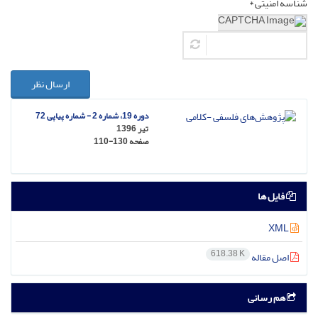
شناسه امنیتی *
ارسال نظر
دوره 19، شماره 2 - شماره پیاپی 72
تیر 1396
صفحه
110-130
فایل ها
XML
618.38 K
اصل مقاله
هم رسانی