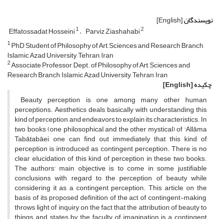
نویسندگان
[English]
1
2
Effatossadat Hosseini
Parviz Ziashahabi
1
PhD Student of Philosophy of Art, Sciences and Research Branch,
Islamic Azad University, Tehran, Iran
2
Associate Professor, Dept. of Philosophy of Art, Sciences and
Research Branch, Islamic Azad University, Tehran, Iran
چکیده
[English]
Beauty perception is one among many other human
perceptions. Aesthetics deals basically with understanding this
kind of perception, and endeavors to explain its characteristics. In
two books (one philosophical and the other mystical) of 'Allāma
Tabātabāei, one can find out immediately that this kind of
perception is introduced as contingent perception. There is no
clear elucidation of this kind of perception in these two books.
The authors' main objective is to come in some justifiable
conclusions with regard to the perception of beauty while
considering it as a contingent perception. This article, on the
basis of its proposed definition of the act of contingent-making,
throws light of inquiry on the fact that the attribution of beauty to
things and states by the faculty of imagination is a contingent