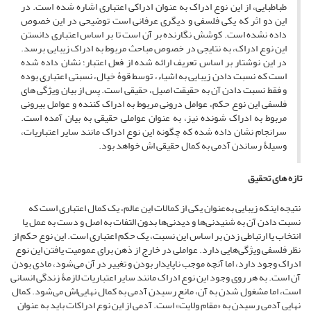
طباطبایی، از این نوع ادراک به عنوان ادراکی اعتباری اشاره شده است. در
این دو اثر که یکی فلسفی و دیگری عرفانی است توضیحی در این خصوص
داده نشده است. کوشش نگارنده بر آن است تا بر اساس اعتباری دانستن
این نوع ادراک، به نتایجی در خصوص مباحث مربوط به ادراک زیبایی برسد.
در این نوشتار بر اساس تعریف ارائه شده از فعل اعتبار؛ نشان داده شده
است که نسبت دادن زیبایی به اشیاء، توسط قوۀ خیال، نسبتی اعتباری بوده
و فقط نسبت دادن آن به حقیقت اصیل، حقیقی است. پس از بیان ویژگی های
فلسفی این نوع حکم، عوامل درونی مربوط به ادراک کننده و عوامل بیرونی
مربوط به ادراک شونده نیز، به عنوان عواملی حقیقی به بیان آمده است.
سرانجام نشان داده شده که چگونه این نوع ادراک مانند سایر اعتباریات،
وسیلۀ رساندن آدمی به کمال حقیقی اش خواهد بود.
تازه های تحقیق
نتیجه اینکه زیبایی به‌عنوان یکی از کمالات این عالم، یک کمال اعتباری است که
نسبت دادن آن به شنیدنی‌ها و دیدنی‌ها بدون التفات به اصل و دست به عمل یا
انتخاب یا ارتباطی زدن بر اساس این نسبت، یک حکم اعتباری است. این نوع حکم از
نظر فلسفی ویژگی‌هایی دارد. عواملی در خارج از ذهن برای عمومیت یافتن این نوع
ادراک وجود دارد، اما آنچه موجب ناپایدار بودن و تغییر در آن می‌شود، مادی بودن
آن است. به‌ هر روی وجود این نوع ادراک مانند سایر اعتباریات لازمۀ زندگی انسانی
است، اما مشغول شدن به آن، مانع رسیدن آدمی به کمال نهایی‌اش می‌شود. کمال
نهایی آدمی رسیدن به «مقام ولایت» است. آدمی از این نوع ادراکات باید به عنوان