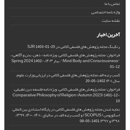
تماس با ما
واژه نامه اختصاصی
نقشه سایت
آخرین اخبار
رنکینگ مجله پژوهش های فلسفی کلامی در SJR
1403-01-25
فراخوان: مجله پژوهش های فلسفی کلامی، ویژه نامه « ذهن، بدن و آگاهی»،
"Mind, Body, and Consciousness"، بهار ۱۴۰۳، Spring 2024
1402-
01-12
کسب رتبه الف مجله پژوهش های فلسفی کلامی در ارزیابی وزارت علوم،
سال ۱۴۰۱
1402-05-20
فراخوان: مجله پژوهش های فلسفی کلامی، ویژه نامه فلسفه دین تطبیقی،
,Comparative Philosophy of Religion (Autumn 2023)
1401-12-
10
نمایه شدن مجله پژوهش های فلسفی کلامی در پایگاه استنادی بین المللی
اسکوپوس ( SCOPUS) و کسب رتبه الف در سالهای ، ۱۴۰۱ ، ۱۴۰۰، ۱۳۹۹،
۱۳۹۸ و ۱۳۹۷
1401-05-08