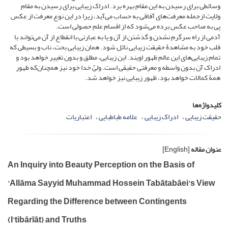
وسائطی برای رسیدن به این مقام بهره برد. ادراک زیبایی برای رسیدن به مقام
ولایت ازجمله معرفت‌های آفاقی به حساب می‌آید، زیرا در این نوع معرفت از عکس
پی به صاحب عکس برده می‌شود که از اقسام علم حصولی است.
آدمی از راه سرگرم نشدن و گذشتن از آن و یا به عبارتی با انقطاع از آن می‌تواند با
قلب خود به مشاهدۀ حقیقت زیبایی نائل شود. همان زیبایی بحت، ناب و بسیطی که
تمام زیبایی‌های این عالم ظهور اویند. این زیبایی، مطلق و بدون تغییر خواهد بود و
ادراک آن بدون واسطه و معرفتی حقیقی است. ولیِّ خدا خود نیز همچنان‌که ظهور
همۀ کمالات خواهد بود، ظهور زیبایی نیز خواهد شد.
کلیدواژه‌ها
حقیقت زیبایی
ادراک زیبایی
علامه طباطبایی
اعتباریات
عنوان مقاله
[English]
An Inquiry into Beauty Perception on the Basis of
'Allāma Sayyid Muhammad Hossein Tabātabāei's View
Regarding the Difference between Contingents
(I'tibārīāt) and Truths