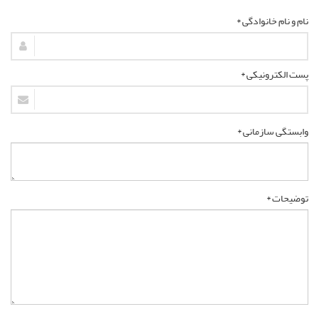
نام و نام خانوادگی *
پست الکترونیکی *
وابستگی سازمانی *
توضیحات *