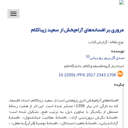
Toggle
vigation
مروری بر افسانه‌های آرام‌بخش از سعید زیباکلام
نوع مقاله : گزارش کتاب
نویسنده
مهدی گل پرور روزبهانی
استادیار گروه فلسفه و کلام، دانشگاه قم
10.22091/PFK.2017.2343.1708
چکیده
افسانه‌های آرام‌بخش
اثری پژوهشی است از سعید زیباکلام، استاد فلسفه،
که به تازگی (در بهار 1396) منتشر شده است. این اثر از هشت رسالۀ
مستقل از یکدیگر با عناوین ذیل، به ترتیب طبع، تشکیل شده است:
«افسانۀ نگرش برون‌دینی آزاد»، «افسانۀ عقلانیت جهانشمول»، «افسانۀ
آزاداندیشی»، «افسانۀ ماهیت استدلال»، «افسانۀ توصیۀ [قرآن] به تعقل»، «