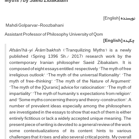
Myths’) by Saeid Zibakalam
نویسنده
[English]
Mahdi Golparvar-Roozbahani
Assistant Professor of Philosophy, University of Qom
چکیده
[English]
Afs
ā
ni
ʹ
h
ā
-yi
Ā
r
ā
m
ʹ
bakhsh
(‘Tranquilizing Myths’) is a newly
published (Spring 1396 Sh./ 2017) research work by the
contemporary Iranian philosopher Saeid Zibakalam. It is
composed of eight essays entitled, respectively, “The myth of free
irreligious outlook”, “The myth of the universal Rationality”, “The
myth of free-thinking”, “The myth of the Nature of Argument”,
“The myth of the [Quranic] advice for ratiocination”, “The myth of
impartiality”, “The myth of humanity’s expectations from religion”,
and “Some myths concerning theory and theory-construction”. A
number of prevalent ideas, especially among the philosophers,
are investigated in the essays to show that each of them is either
entirely fictitious or lack a widely accepted, unique meaning. The
present piece of writing is devoted to a general review of the work,
some contextualizations of its content, hints to various
challenges that it rises, and also several critical points. My overall