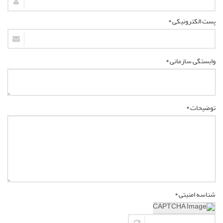
پست الکترونیکی *
وابستگی سازمانی *
توضیحات *
شناسه امنیتی *