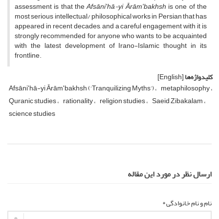
assessment is that the
Afs
ā
ni
ʹ
h
ā
-yi
Ā
r
ā
m
ʹ
bakhsh
is one of the
most serious intellectual/ philosophical works in Persian that has
appeared in recent decades, and a careful engagement with it is
strongly recommended for anyone who wants to be acquainted
with the latest development of Irano-Islamic thought in its
frontline.
کلیدواژه‌ها
[English]
Afsāniʹhā-yi Ārāmʹbakhsh (‘Tranquilizing Myths’)
metaphilosophy
Quranic studies
rationality
religion studies
Saeid Zibakalam
science studies
ارسال نظر در مورد این مقاله
نام و نام خانوادگی *