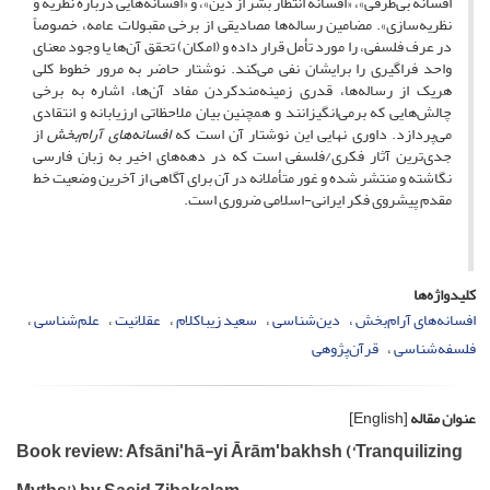
افسانۀ بی‌طرفی»، «افسانۀ انتظار بشر از دین»، و «افسانه‌هایی دربارۀ نظریه و
نظریه‌سازی». مضامین رساله‌ها مصادیقی از برخی مقبولات عامه، خصوصاً
در عرف فلسفی، را مورد تأمل قرار داده و (امکان) تحقق آن‌ها یا وجود معنای
واحد فراگیری را برایشان نفی می‌کند. نوشتار حاضر به مرور خطوط کلی
هریک از رساله‌ها، قدری زمینه‌مندکردن مفاد آن‌ها، اشاره به برخی
چالش‌هایی که برمی‌انگیزانند و همچنین بیان ملاحظاتی ارزیابانه و انتقادی
می‌پردازد. داوری نهایی این نوشتار آن است که
افسانه‌های آرام‌بخش
از
جدی‌ترین آثار فکری/فلسفی است که در دهه‌های اخیر به زبان فارسی
نگاشته و منتشر شده و غور متأملانه در آن برای آگاهی از آخرین وضعیت خط
مقدم پیشروی فکر ایرانی-اسلامی ضروری است.
کلیدواژه‌ها
افسانه‌های آرام‌بخش
دین‌شناسی
سعید زیباکلام
عقلانیت
علم‌شناسی
فلسفه‌شناسی
قرآن‌پژوهی
عنوان مقاله
[English]
Book review: Afsāniʹhā-yi Ārāmʹbakhsh (‘Tranquilizing