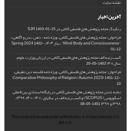
نقشه سایت
آخرین اخبار
رنکینگ مجله پژوهش های فلسفی کلامی در SJR
1403-01-25
فراخوان: مجله پژوهش های فلسفی کلامی، ویژه نامه « ذهن، بدن و آگاهی»،
"Mind, Body, and Consciousness"، بهار ۱۴۰۳، Spring 2024
1402-
01-12
کسب رتبه الف مجله پژوهش های فلسفی کلامی در ارزیابی وزارت علوم،
سال ۱۴۰۱
1402-05-20
فراخوان: مجله پژوهش های فلسفی کلامی، ویژه نامه فلسفه دین تطبیقی،
,Comparative Philosophy of Religion (Autumn 2023)
1401-12-
10
نمایه شدن مجله پژوهش های فلسفی کلامی در پایگاه استنادی بین المللی
اسکوپوس ( SCOPUS) و کسب رتبه الف در سالهای ، ۱۴۰۱ ، ۱۴۰۰، ۱۳۹۹،
۱۳۹۸ و ۱۳۹۷
1401-05-08
This work is licensed under a
Attribution 4.0 International
(CC
BY 4.0)