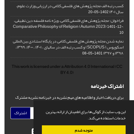
کسب رتبه الف مجله پژوهش های فلسفی کلامی در ارزیابی وزارت علوم،
سال ۱۴۰۱
1402-05-20
فراخوان: مجله پژوهش های فلسفی کلامی، ویژه نامه فلسفه دین تطبیقی،
,Comparative Philosophy of Religion (Autumn 2023)
1401-12-
10
نمایه شدن مجله پژوهش های فلسفی کلامی در پایگاه استنادی بین المللی
اسکوپوس ( SCOPUS) و کسب رتبه الف در سالهای ، ۱۴۰۱ ، ۱۴۰۰، ۱۳۹۹،
۱۳۹۸ و ۱۳۹۷
1401-05-08
This work is licensed under a
Attribution 4.0 International
(CC
BY 4.0)
اشتراک خبرنامه
برای دریافت اخبار و اطلاعیه های مهم نشریه در خبرنامه نشریه مشترک
شوید.
این وب سایت از کوکی ها برای اطمینان از ارائه بهترین
اشتراک
خدمات استفاده می کند.
متوجه شدم