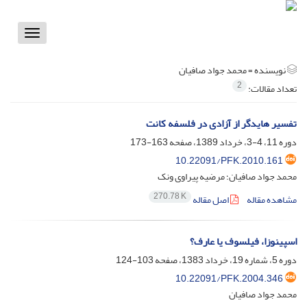
Toggle
vigation
نویسنده =
محمد جواد صافیان
2
تعداد مقالات:
تفسیر‌ هایدگر از آزادی در فلسفه کانت
دوره 11، 4-3، خرداد 1389، صفحه
163-173
10.22091/PFK.2010.161
محمد جواد صافیان؛ مرضیه پیراوی ونک
270.78 K
مشاهده مقاله
اصل مقاله
اسپینوزا، فیلسوف یا عارف؟
دوره 5، شماره 19، خرداد 1383، صفحه
103-124
10.22091/PFK.2004.346
محمد جواد صافیان