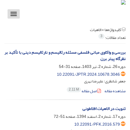
Toggle
vigation
کلیدواژه‌ها =
الاهیات
3
تعداد مقالات:
بررسی و واکاوی مبانی فلسفی مسئله رئالیسم و نارئالیسم دینی با تأکید بر
نظرگاه پیتر برن
دوره 26، شماره 2، تیر 1403، صفحه
31-54
10.22091/JPTR.2024.10678.3046
جعفر شانظری؛ علیرضا نهری
2.11 M
مشاهده مقاله
اصل مقاله
ثنویت در الاهیات افلاطونی
دوره 17، شماره 2، اسفند 1394، صفحه
51-72
10.22091/PFK.2016.579