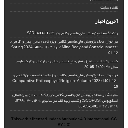
نقشه سایت
آخرین اخبار
رنکینگ مجله پژوهش های فلسفی کلامی در SJR
1403-01-25
فراخوان: مجله پژوهش های فلسفی کلامی، ویژه نامه « ذهن، بدن و آگاهی»،
"Mind, Body, and Consciousness"، بهار ۱۴۰۳، Spring 2024
1402-
01-12
کسب رتبه الف مجله پژوهش های فلسفی کلامی در ارزیابی وزارت علوم،
سال ۱۴۰۱
1402-05-20
فراخوان: مجله پژوهش های فلسفی کلامی، ویژه نامه فلسفه دین تطبیقی،
,Comparative Philosophy of Religion (Autumn 2023)
1401-12-
10
نمایه شدن مجله پژوهش های فلسفی کلامی در پایگاه استنادی بین المللی
اسکوپوس ( SCOPUS) و کسب رتبه الف در سالهای ، ۱۴۰۱ ، ۱۴۰۰، ۱۳۹۹،
۱۳۹۸ و ۱۳۹۷
1401-05-08
This work is licensed under a
Attribution 4.0 International
(CC
BY 4.0)