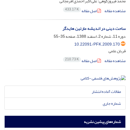
محمد فیروزکوهی؛ علی اکبر احمدی افرمجانی
433.17 K
مشاهده مقاله
اصل مقاله
ساحت دینی در اندیشه مارتین هایدگر
دوره 11، شماره 2، اسفند 1388، صفحه
35-55
10.22091/PFK.2009.170
قربان علمی
210.73 K
مشاهده مقاله
اصل مقاله
مقالات آماده انتشار
شماره جاری
شماره‌های پیشین نشریه