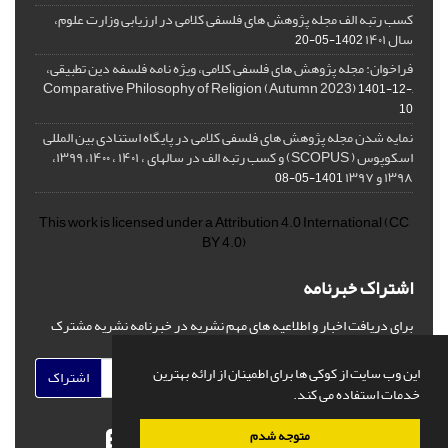
کسب رتبه الف مجله پژوهش های فلسفی کلامی در ارزیابی وزارت علوم،
سال ۱۴۰۱
1402-05-20
فراخوان: مجله پژوهش های فلسفی کلامی، ویژه نامه فلسفه دین تطبیقی،
,Comparative Philosophy of Religion (Autumn 2023)
1401-12-
10
نمایه شدن مجله پژوهش های فلسفی کلامی در پایگاه استنادی بین المللی
اسکوپوس ( SCOPUS) و کسب رتبه الف در سالهای ، ۱۴۰۱ ، ۱۴۰۰، ۱۳۹۹،
۱۳۹۸ و ۱۳۹۷
1401-05-08
This work is licensed under a
Attribution 4.0 International
(CC
BY 4.0)
اشتراک خبرنامه
برای دریافت اخبار و اطلاعیه های مهم نشریه در خبرنامه نشریه مشترک
شوید.
این وب سایت از کوکی ها برای اطمینان از ارائه بهترین
اشتراک
خدمات استفاده می کند.
متوجه شدم