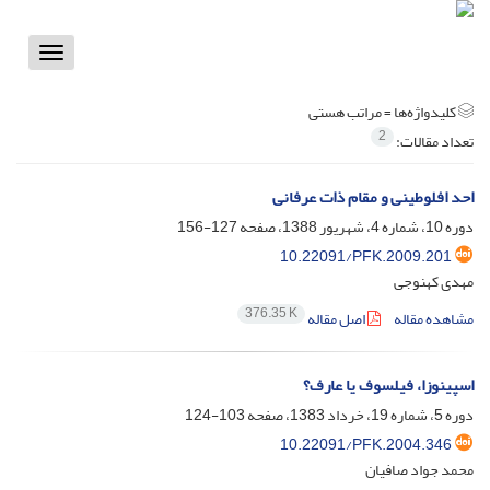
Toggle
vigation
کلیدواژه‌ها =
مراتب هستی
2
تعداد مقالات:
احد افلوطینی و مقام ذات عرفانی
دوره 10، شماره 4، شهریور 1388، صفحه
127-156
10.22091/PFK.2009.201
مهدی کهنوجی
376.35 K
مشاهده مقاله
اصل مقاله
اسپینوزا، فیلسوف یا عارف؟
دوره 5، شماره 19، خرداد 1383، صفحه
103-124
10.22091/PFK.2004.346
محمد جواد صافیان