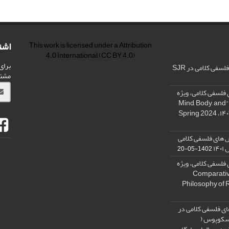
اشت
This work is licensed under a
Attribution
4.0 International
(CC BY 4.0)
برای
فی کلامی در SJR
مشت
فلسفی کلامی، ویژه
نامه « ذهن، بدن و آگاهی»، "Mind, Body, and
 های فلسفی کلامی
۱۴
1402-05-20
فلسفی کلامی، ویژه
فلسفه دین تطبیقی، ,Comparative
Philosophy of 
ی فلسفی کلامی در
 اسکوپوس (