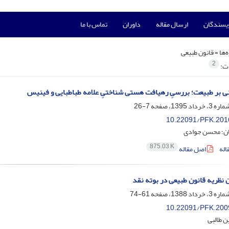
ویسندگان
ارسال مقاله
داوران
تماس با ما
‌ها =
قانون طبیعی
2
ات:
تنی بر طبیعت؛ بررسیِ رهیافت هستی شناختیِ علامه طباطبایی و فینیس
7-26
10.22091/PFK.201
ن؛ محسن جوادی
875.03 K
اله
اصل مقاله
نظریه قانون طبیعی در بوته نقد
61-74
10.22091/PFK.200
 طالبی