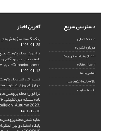
دسترسی سریع
آخرین اخبار
صفحه اصلی
رنکینگ مجله پژوهش های فلس
1403-01-25
درباره نشریه
فراخوان: مجله پژوهش های 
اعضای هیات تحریریه
ارسال مقاله
Consciousness"، بهار ۱۴۰۳، Spring 2024
1402-01-12
تماس با ما
کسب رتبه الف مجله پژوهش
واژه نامه اختصاصی
در ارزیابی وزارت علوم، سال ۰۱
نقشه سایت
فراخوان: مجله پژوهش های 
نامه 
Religion (Autumn 2023)
1401-12-10
نمایه شدن مجله پژوهش ها
پایگاه استنادی بین المللی