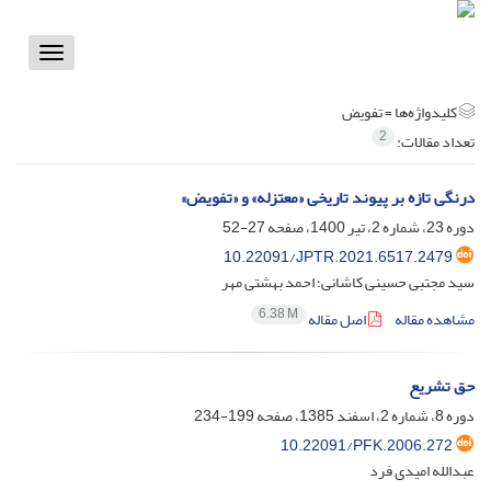
Toggle
vigation
کلیدواژه‌ها =
تفویض
2
تعداد مقالات:
درنگی تازه بر پیوند تاریخی «معتزله‌» و «تفویض»
دوره 23، شماره 2، تیر 1400، صفحه
27-52
10.22091/JPTR.2021.6517.2479
سید مجتبی حسینی کاشانی؛ احمد بهشتی مهر
6.38 M
مشاهده مقاله
اصل مقاله
حق تشریع
دوره 8، شماره 2، اسفند 1385، صفحه
199-234
10.22091/PFK.2006.272
عبدالله امیدی فرد