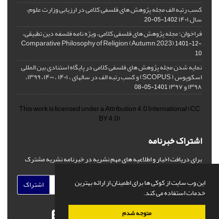
کسب رتبه الف مجله پژوهش های فلسفی کلامی در ارزیابی وزارت علوم،
سال ۱۴۰۱
1402-05-20
فراخوان: مجله پژوهش های فلسفی کلامی، ویژه نامه فلسفه دین تطبیقی،
,Comparative Philosophy of Religion (Autumn 2023)
1401-12-
10
نمایه شدن مجله پژوهش های فلسفی کلامی در پایگاه استنادی بین المللی
اسکوپوس ( SCOPUS) و کسب رتبه الف در سالهای ، ۱۴۰۱ ، ۱۴۰۰، ۱۳۹۹،
۱۳۹۸ و ۱۳۹۷
1401-05-08
This work is licensed under a
Attribution 4.0 International
(CC
BY 4.0)
اشتراک خبرنامه
برای دریافت اخبار و اطلاعیه های مهم نشریه در خبرنامه نشریه مشترک
شوید.
این وب سایت از کوکی ها برای اطمینان از ارائه بهترین
اشتراک
خدمات استفاده می کند.
متوجه شدم