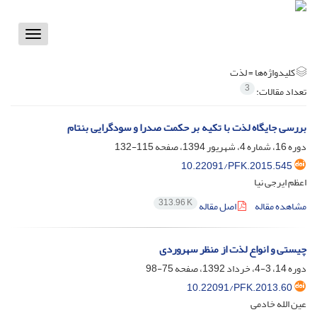
Toggle
vigation
کلیدواژه‌ها =
لذت
3
تعداد مقالات:
بررسی جایگاه لذت با تکیه بر حکمت صدرا و سودگرایی بنتام
دوره 16، شماره 4، شهریور 1394، صفحه
115-132
10.22091/PFK.2015.545
اعظم ایرجی نیا
313.96 K
مشاهده مقاله
اصل مقاله
چیستی و انواع لذت از منظر سهروردی
دوره 14، 3-4، خرداد 1392، صفحه
75-98
10.22091/PFK.2013.60
عین الله خادمی