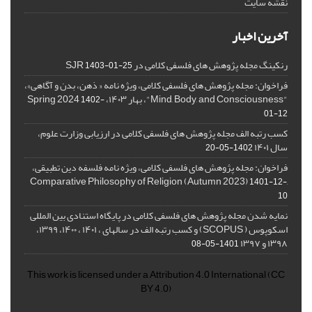
نقشه سایت
آخرین اخبار
رنکینگ مجله پژوهش های فلسفی کلامی در SJR
1403-01-25
فراخوان: مجله پژوهش های فلسفی کلامی، ویژه نامه « ذهن، بدن و آگاهی»،
"Mind, Body, and Consciousness"، بهار ۱۴۰۳، Spring 2024
1402-
01-12
کسب رتبه الف مجله پژوهش های فلسفی کلامی در ارزیابی وزارت علوم،
سال ۱۴۰۱
1402-05-20
فراخوان: مجله پژوهش های فلسفی کلامی، ویژه نامه فلسفه دین تطبیقی،
,Comparative Philosophy of Religion (Autumn 2023)
1401-12-
10
نمایه شدن مجله پژوهش های فلسفی کلامی در پایگاه استنادی بین المللی
اسکوپوس ( SCOPUS) و کسب رتبه الف در سالهای ، ۱۴۰۱ ، ۱۴۰۰، ۱۳۹۹،
۱۳۹۸ و ۱۳۹۷
1401-05-08
This work is licensed under a
Attribution 4.0 International
(CC
BY 4.0)