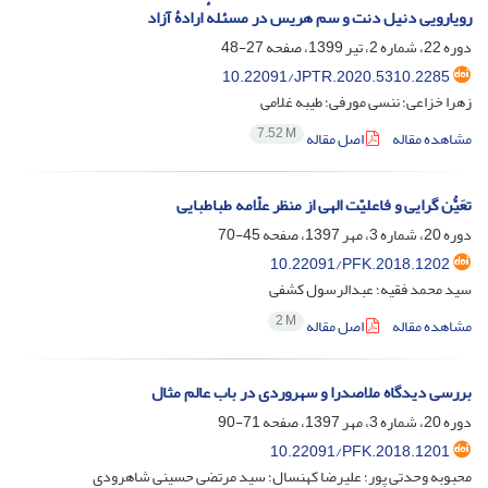
رویارویی دنیل دنت و سم هریس در مسئلهٔ ارادۀ آزاد
دوره 22، شماره 2، تیر 1399، صفحه
27-48
10.22091/JPTR.2020.5310.2285
زهرا خزاعی؛ ننسی مورفی؛ طیبه غلامی
7.52 M
مشاهده مقاله
اصل مقاله
تعَیُّن گرایی و فاعلیّت الهی از منظر علّامه طباطبایی
دوره 20، شماره 3، مهر 1397، صفحه
45-70
10.22091/PFK.2018.1202
سید محمد فقیه؛ عبدالرسول کشفی
2 M
مشاهده مقاله
اصل مقاله
بررسی دیدگاه ملاصدرا و سهروردی در باب عالم مثال
دوره 20، شماره 3، مهر 1397، صفحه
71-90
10.22091/PFK.2018.1201
محبوبه وحدتی پور؛ علیرضا کهنسال؛ سید مرتضی حسینی شاهرودی