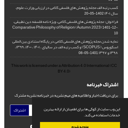
کسب رتبه الف مجله پژوهش های فلسفی کلامی در ارزیابی وزارت علوم،
سال ۱۴۰۱
1402-05-20
فراخوان: مجله پژوهش های فلسفی کلامی، ویژه نامه فلسفه دین تطبیقی،
,Comparative Philosophy of Religion (Autumn 2023)
1401-12-
10
نمایه شدن مجله پژوهش های فلسفی کلامی در پایگاه استنادی بین المللی
اسکوپوس ( SCOPUS) و کسب رتبه الف در سالهای ، ۱۴۰۱ ، ۱۴۰۰، ۱۳۹۹،
۱۳۹۸ و ۱۳۹۷
1401-05-08
This work is licensed under a
Attribution 4.0 International
(CC
BY 4.0)
اشتراک خبرنامه
برای دریافت اخبار و اطلاعیه های مهم نشریه در خبرنامه نشریه مشترک
شوید.
این وب سایت از کوکی ها برای اطمینان از ارائه بهترین
اشتراک
خدمات استفاده می کند.
متوجه شدم