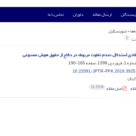
ویسندگان
ارسال مقاله
داوران
تماس با ما
‌ها =
شویتسگبل
1
ات:
قادی استدلال «عدم تفاوت مربوط» در دفاع از حقوق هوش مصنوعی
165-190
10.22091/JPTR-PFK.2019.3925
اریان
11.29 M
اله
اصل مقاله