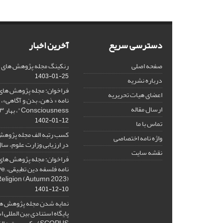
دسترسی سریع
آخرین اخبار
صفحه اصلی
رنکینگ مجله پژوهش های فلس
1403-01-25
درباره نشریه
فراخوان: مجله پژوهش های 
اعضای هیات تحریریه
ارسال مقاله
Consciousness"، بهار ۱۴۰۳، Spring 2024
1402-01-12
تماس با ما
کسب رتبه الف مجله پژوهش
واژه نامه اختصاصی
در ارزیابی وزارت علوم، سال ۰۱
نقشه سایت
فراخوان: مجله پژوهش های 
نامه 
Religion (Autumn 2023)
1401-12-10
نمایه شدن مجله پژوهش ها
پایگاه استنادی بین المللی