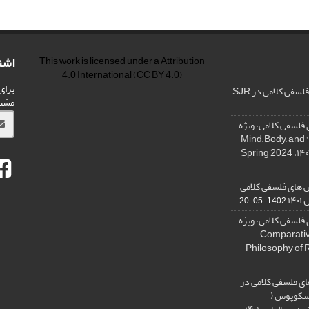
اشت
This work is licensed under a
Attribution
4.0 International
(CC BY 4.0)
برای
فی کلامی در SJR
مشت
فلسفی کلامی، ویژه
نامه « ذهن، بدن و آگاهی»، "Mind, Body, and
 های فلسفی کلامی
۱۴
1402-05-20
فلسفی کلامی، ویژه
فلسفه دین تطبیقی، ,Comparative
Philosophy of 
ی فلسفی کلامی در
 اسکوپوس (