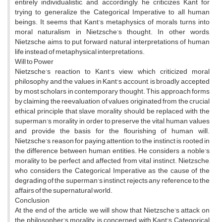
entirely individualistic, and, accordingly, he criticizes Kant for
trying to generalize the Categorical Imperative to all human
beings. It seems that Kant’s metaphysics of morals turns into
moral naturalism in Nietzsche’s thought. In other words,
Nietzsche aims to put forward natural interpretations of human
life instead of metaphysical interpretations.
Will to Power
Nietzsche’s reaction to Kant’s view, which criticized moral
philosophy and the values in Kant’s account, is broadly accepted
by most scholars in contemporary thought. This approach forms
by claiming the reevaluation of values originated from the crucial
ethical principle that slave morality should be replaced with the
superman’s morality in order to preserve the vital human values
and provide the basis for the flourishing of human will.
Nietzsche’s reason for paying attention to the instinct is rooted in
the difference between human entities. He considers a noble’s
morality to be perfect and affected from vital instinct. Nietzsche,
who considers the Categorical Imperative as the cause of the
degrading of the superman’s instinct, rejects any reference to the
affairs of the supernatural world.
Conclusion
At the end of the article, we will show that Nietzsche’s attack on
the philosopher’s morality, is concerned with Kant’s Categorical