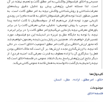
مسیحی و اخلاق فیلسوفان واکنشی به امر مطلق کانت و تعمیم نهفته در آن
است. لذا مسئله اصلی پژوهش پیش رو تحلیل دقیق ریشه‌های
معرفت‌شناختی و روش‌شناختی واکنش نیچه به امر مطلق کانت است. به
همین منظور، ابتدا توجه افراطی فیلسوفان اخلاق به قاعده عام را در روندی
تاریخی مورد توجه قرار می‌دهیم که از سوفسطاییان تا کانت ادامه پیدا
می‌کند. سپس، با روش توصیفی- تحلیلی، مبانی معرفتی کانت را در برابر
باورهای معرفتی نیچه بازنمایی می‌کنیم و امر مطلق کانت را در برابر ابرمرد
نیچه، با توجه به جایگاه عقل و غریزه در اندیشه این دو فیلسوف، مورد
تفسیر قرار خواهیم داد. همچنین در پایان بدین نتیجه رهنمون خواهیم شد
که محور ارزش اخلاقی برای کانت امر مطلق (عمومیت اخلاق) است، در حالی
که نیچه، با ارزش‌گذاری مجدد ارزش‌ها، بر آن است که ملاک اخلاقی بودن
فعل را سازگاری آن با اراده معطوف به قدرت معرفی کند (جنبه فردی). از
دیگر نتایج این پژوهش پاسخ به یک انتقاد عمومی در فلسفه اخلاق است که
نیچه را متهم به بازگشت ناخواسته به همان قاعده عمومی کانتی می‌کند.
کلیدواژه‌ها
خلاق
امر مطلق
اراده
عقل
انسان
موضوعات
فلسفه اخلاق