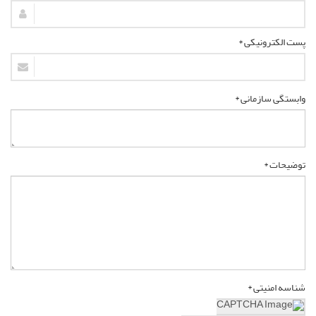
پست الکترونیکی *
وابستگی سازمانی *
توضیحات *
شناسه امنیتی *