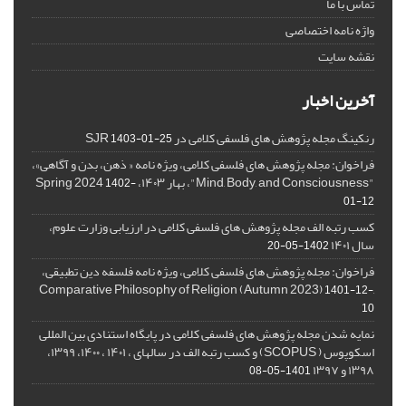
تماس با ما
واژه نامه اختصاصی
نقشه سایت
آخرین اخبار
رنکینگ مجله پژوهش های فلسفی کلامی در SJR
1403-01-25
فراخوان: مجله پژوهش های فلسفی کلامی، ویژه نامه « ذهن، بدن و آگاهی»،
"Mind, Body, and Consciousness"، بهار ۱۴۰۳، Spring 2024
1402-
01-12
کسب رتبه الف مجله پژوهش های فلسفی کلامی در ارزیابی وزارت علوم،
سال ۱۴۰۱
1402-05-20
فراخوان: مجله پژوهش های فلسفی کلامی، ویژه نامه فلسفه دین تطبیقی،
,Comparative Philosophy of Religion (Autumn 2023)
1401-12-
10
نمایه شدن مجله پژوهش های فلسفی کلامی در پایگاه استنادی بین المللی
اسکوپوس ( SCOPUS) و کسب رتبه الف در سالهای ، ۱۴۰۱ ، ۱۴۰۰، ۱۳۹۹،
۱۳۹۸ و ۱۳۹۷
1401-05-08