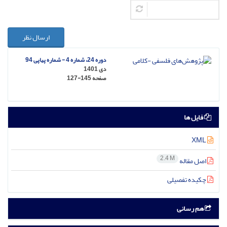
ارسال نظر
دوره 24، شماره 4 - شماره پیاپی 94
دی 1401
صفحه
127-145
فایل ها
XML
2.4 M
اصل مقاله
چکیده تفصیلی
هم رسانی