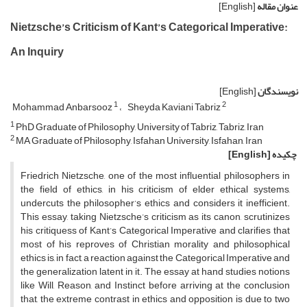
عنوان مقاله
[English]
Nietzsche’s Criticism of Kant’s Categorical Imperative:
An Inquiry
نویسندگان
[English]
1
2
Mohammad Anbarsooz
Sheyda Kaviani Tabriz
1
PhD Graduate of Philosophy, University of Tabriz, Tabriz, Iran
2
MA Graduate of Philosophy, Isfahan University, Isfahan, Iran
چکیده
[English]
Friedrich Nietzsche, one of the most influential philosophers in
the field of ethics, in his criticism of elder ethical systems,
undercuts the philosopher’s ethics and considers it inefficient.
This essay, taking Nietzsche’s criticism as its canon, scrutinizes
his critiquess of Kant’s Categorical Imperative and clarifies that
most of his reproves of Christian morality and philosophical
ethics is, in fact, a reaction against the Categorical Imperative and
the generalization latent in it. The essay at hand studies notions
like Will, Reason, and Instinct before arriving at the conclusion
that, the extreme contrast in ethics and opposition is due to two