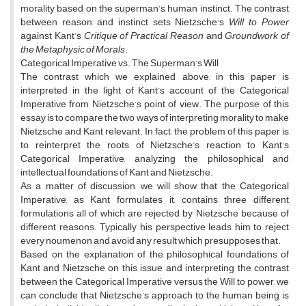
morality based on the superman’s human instinct. The contrast
between reason and instinct sets Nietzsche's
Will to Power
against Kant’s
Critique of Practical Reason
and
Groundwork of
the Metaphysic of Morals
.
Categorical Imperative vs. The Superman’s Will
The contrast which we explained above, in this paper is
interpreted in the light of Kant’s account of the Categorical
Imperative from Nietzsche’s point of view. The purpose of this
essay is to compare the two ways of interpreting morality to make
Nietzsche and Kant relevant. In fact, the problem of this paper is
to reinterpret the roots of Nietzsche’s reaction to Kant’s
Categorical Imperative, analyzing the philosophical and
intellectual foundations of Kant and Nietzsche.
As a matter of discussion, we will show that the Categorical
Imperative, as Kant formulates it, contains three different
formulations all of which are rejected by Nietzsche because of
different reasons. Typically his perspective leads him to reject
every noumenon and avoid any result which presupposes that.
Based on the explanation of the philosophical foundations of
Kant and Nietzsche on this issue and interpreting the contrast
between the Categorical Imperative versus the Will to power, we
can conclude that Nietzsche’s approach to the human being is