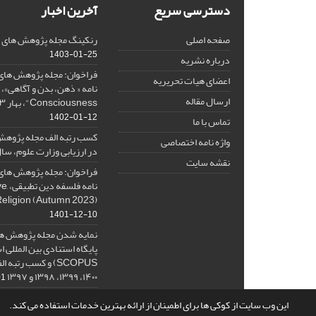
دسترسی سریع
آخرین اخبار
صفحه اصلی
رنکینگ مجله پژوهش های فلس
1403-01-25
درباره نشریه
فراخوان: مجله پژوهش های 
اعضای هیات تحریریه
ارسال مقاله
Consciousness"، بهار ۱۴۰۳، Spring 2024
1402-01-12
تماس با ما
کسب رتبه الف مجله پژوهش
واژه نامه اختصاصی
در ارزیابی وزارت علوم، سال ۰۱
نقشه سایت
فراخوان: مجله پژوهش های 
نامه 
Religion (Autumn 2023)
1401-12-10
نمایه شدن مجله پژوهش ها
پایگاه استنادی بین المللی
۱۴۰۰، ۱۳۹۹، ۱۳۹۸ و ۱۳۹۷
-08
این وب سایت از کوکی ها برای اطمینان از ارائه بهترین خدمات استفاده می کند.
© سامانه مدیریت نشریات علمی.
قدرت گرفته از
سیناوب