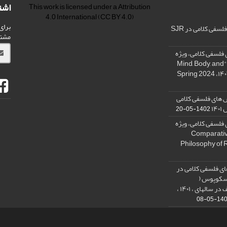
اشت
This work is licensed under a
Attribution
4.0 International
(CC BY 4.0)
برای
فی کلامی در SJR
مشت
فلسفی کلامی، ویژه
نامه « ذهن، بدن و آگاهی»، "Mind, Body, and
 های فلسفی کلامی
۱۴
1402-05-20
فلسفی کلامی، ویژه
فلسفه دین تطبیقی، ,Comparative
Philosophy of 
ی فلسفی کلامی در
 اسکوپوس (
SCOPUS) و کسب رتبه الف در سالهای ، ۱۴۰۱ ،
1401-05