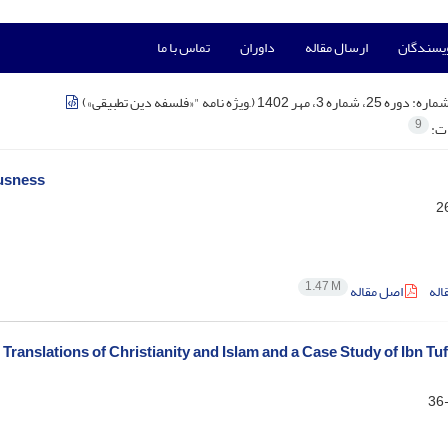
ویسندگان
ارسال مقاله
داوران
تماس با ما
شماره:
دوره 25، شماره 3، مهر 1402 (,,ویژه نامه "«فلسفه دین تطبیقی»)
9
ات:
usness
1.47 M
اله
اصل مقاله
ranslations of Christianity and Islam and a Case Study of Ibn Tu