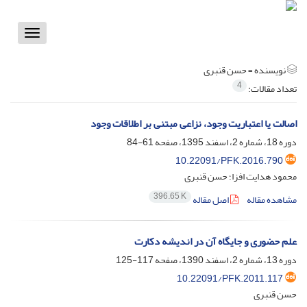
Toggle
vigation
نویسنده =
حسن قنبری
4
تعداد مقالات:
اصالت یا اعتباریت وجود، نزاعی مبتنی بر اطلاقات وجود
دوره 18، شماره 2، اسفند 1395، صفحه
61-84
10.22091/PFK.2016.790
محمود هدایت افزا؛ حسن قنبری
396.65 K
مشاهده مقاله
اصل مقاله
علم حضوری و جایگاه آن در اندیشه دکارت
دوره 13، شماره 2، اسفند 1390، صفحه
117-125
10.22091/PFK.2011.117
حسن قنبری