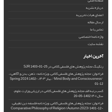
صفحه اصلی
درباره نشریه
اعضای هیات تحریریه
ارسال مقاله
تماس با ما
واژه نامه اختصاصی
نقشه سایت
آخرین اخبار
رنکینگ مجله پژوهش های فلسفی کلامی در SJR
1403-01-25
فراخوان: مجله پژوهش های فلسفی کلامی، ویژه نامه « ذهن، بدن و آگاهی»،
"Mind, Body, and Consciousness"، بهار ۱۴۰۳، Spring 2024
1402-
01-12
کسب رتبه الف مجله پژوهش های فلسفی کلامی در ارزیابی وزارت علوم،
سال ۱۴۰۱
1402-05-20
فراخوان: مجله پژوهش های فلسفی کلامی، ویژه نامه فلسفه دین تطبیقی،
,Comparative Philosophy of Religion (Autumn 2023)
1401-12-