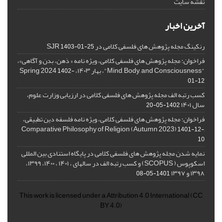
نقشه سایت
آخرین اخبار
رنکینگ مجله پژوهش های فلسفی کلامی در SJR
1403-01-25
فراخوان: مجله پژوهش های فلسفی کلامی، ویژه نامه « ذهن، بدن و آگاهی»،
"Mind, Body, and Consciousness"، بهار ۱۴۰۳، Spring 2024
1402-
01-12
کسب رتبه الف مجله پژوهش های فلسفی کلامی در ارزیابی وزارت علوم،
سال ۱۴۰۱
1402-05-20
فراخوان: مجله پژوهش های فلسفی کلامی، ویژه نامه فلسفه دین تطبیقی،
,Comparative Philosophy of Religion (Autumn 2023)
1401-12-
10
نمایه شدن مجله پژوهش های فلسفی کلامی در پایگاه استنادی بین المللی
اسکوپوس ( SCOPUS) و کسب رتبه الف در سالهای ، ۱۴۰۱ ، ۱۴۰۰، ۱۳۹۹،
۱۳۹۸ و ۱۳۹۷
1401-05-08
This work is licensed under a
Attribution 4.0 International
(CC
BY 4.0)