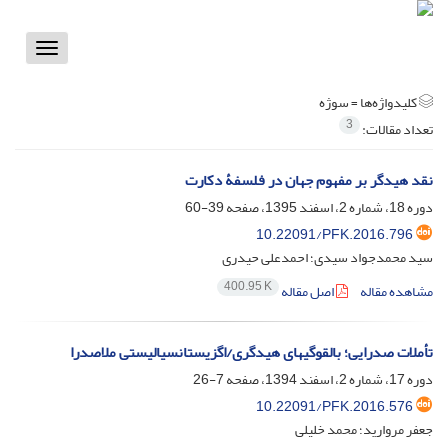
Toggle
vigation
کلیدواژه‌ها =
سوژه
3
تعداد مقالات:
نقد هیدگر بر مفهوم جهان در فلسفۀ دکارت
دوره 18، شماره 2، اسفند 1395، صفحه
39-60
10.22091/PFK.2016.796
سید محمدجواد سیدی؛ احمدعلی حیدری
400.95 K
مشاهده مقاله
اصل مقاله
تأملات صدرایی؛ بالقوگی‎های هیدگری/اگزیستانسیالیستی ملاصدرا
دوره 17، شماره 2، اسفند 1394، صفحه
7-26
10.22091/PFK.2016.576
جعفر مروارید؛ محمد خلیلی