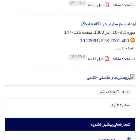
353.25 K
مشاهده مقاله
اصل مقاله
اومانیسم سارتر در نگاه هایدگر
دوره 3، 9-10، آذر 1380، صفحه
125-147
10.22091/PFK.2001.400
زهرا خزاعی
193.59 K
مشاهده مقاله
اصل مقاله
مقالات آماده انتشار
شماره جاری
شماره‌های پیشین نشریه