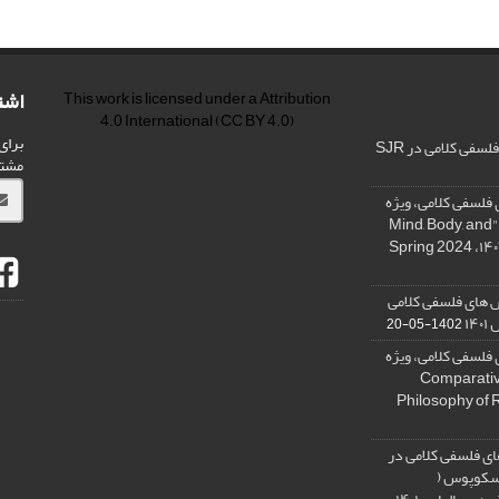
اشت
This work is licensed under a
Attribution
4.0 International
(CC BY 4.0)
برای
فی کلامی در SJR
مشت
فلسفی کلامی، ویژه
نامه « ذهن، بدن و آگاهی»، "Mind, Body, and
 های فلسفی کلامی
۱۴
1402-05-20
فلسفی کلامی، ویژه
فلسفه دین تطبیقی، ,Comparative
Philosophy of 
ی فلسفی کلامی در
 اسکوپوس (