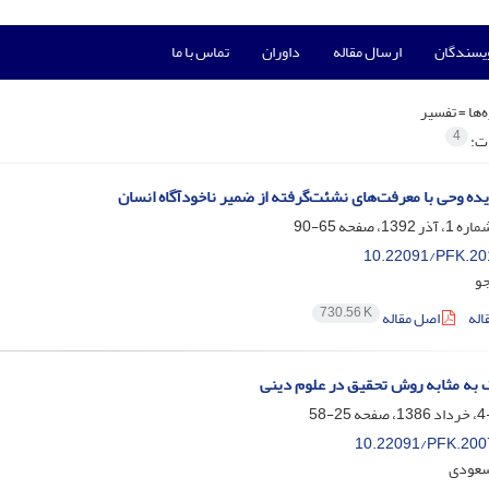
ویسندگان
ارسال مقاله
داوران
تماس با ما
‌ها =
تفسیر
4
ات:
ه وحی با معرفت‌های نشئت‌گرفته از ضمیر ناخودآگاه انسان
65-90
10.22091/PFK.20
جو
730.56 K
اله
اصل مقاله
به مثابه روش تحقیق در علوم دینی
25-58
10.22091/PFK.200
سعودی