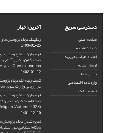
دسترسی سریع
آخرین اخبار
صفحه اصلی
رنکینگ مجله پژوهش های فلس
1403-01-25
درباره نشریه
فراخوان: مجله پژوهش های 
اعضای هیات تحریریه
ارسال مقاله
Consciousness"، بهار ۱۴۰۳، Spring 2024
1402-01-12
تماس با ما
کسب رتبه الف مجله پژوهش
واژه نامه اختصاصی
در ارزیابی وزارت علوم، سال ۰۱
نقشه سایت
فراخوان: مجله پژوهش های 
نامه 
Religion (Autumn 2023)
1401-12-10
نمایه شدن مجله پژوهش ها
پایگاه استنادی بین المللی