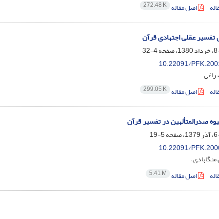
272.48 K
اله
اصل مقاله
 تفسیر عقلی اجتهادی قرآن
4-32
10.22091/PFK.200
چراغی
299.05 K
اله
اصل مقاله
ه صدرالمتألهین در تفسیر قرآن
5-19
10.22091/PFK.200
منگابادی،
5.41 M
اله
اصل مقاله