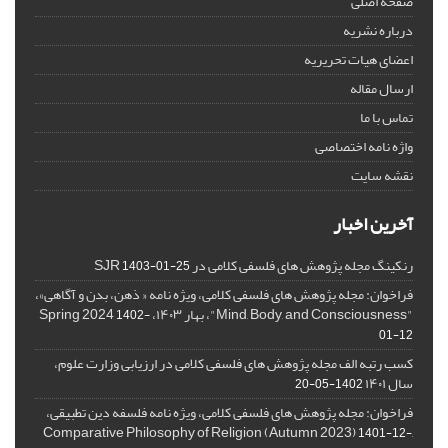
صفحه اصلی
درباره نشریه
اعضای هیات تحریریه
ارسال مقاله
تماس با ما
واژه نامه اختصاصی
نقشه سایت
آخرین اخبار
رنکینگ مجله پژوهش های فلسفی کلامی در SJR
1403-01-25
فراخوان: مجله پژوهش های فلسفی کلامی، ویژه نامه « ذهن، بدن و آگاهی»،
"Mind, Body, and Consciousness"، بهار ۱۴۰۳، Spring 2024
1402-
01-12
کسب رتبه الف مجله پژوهش های فلسفی کلامی در ارزیابی وزارت علوم،
سال ۱۴۰۱
1402-05-20
فراخوان: مجله پژوهش های فلسفی کلامی، ویژه نامه فلسفه دین تطبیقی،
,Comparative Philosophy of Religion (Autumn 2023)
1401-12-