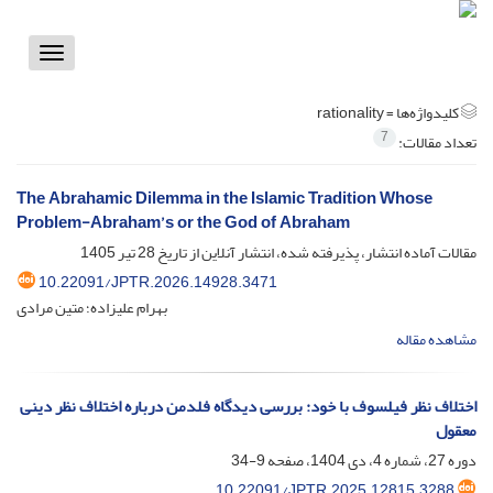
Toggle
vigation
کلیدواژه‌ها =
rationality
7
تعداد مقالات:
The Abrahamic Dilemma in the Islamic Tradition Whose
Problem-Abraham’s or the God of Abraham
مقالات آماده انتشار، پذیرفته شده، انتشار آنلاین از تاریخ
28 تیر 1405
10.22091/JPTR.2026.14928.3471
بهرام علیزاده؛ متین مرادی
مشاهده مقاله
اختلاف نظر فیلسوف با خود: بررسی دیدگاه فلدمن درباره اختلاف نظر دینی
معقول
دوره 27، شماره 4، دی 1404، صفحه
9-34
10.22091/JPTR.2025.12815.3288