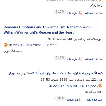
زهرا زرگر
1.12 M
مشاهده مقاله
اصل مقاله
Reasons, Emotions, and Evidentialism: Reflections on
William Wainwright’s Reason and the Heart
دوره 24، شماره 3، مهر 1401، صفحه
49-76
10.22091/JPTR.2022.8638.2774
محمد لگنهاوزن
2.13 M
مشاهده مقاله
اصل مقاله
خودآگاهی و ارتباط آن با عقلانیت ؛ دفاعی از نظریهٔ شفافیت ریچارد موران
دوره 22، شماره 1، فروردین 1399، صفحه
53-77
10.22091/JPTR.2019.4917.2225
زهرا سرکارپور
8.31 M
مشاهده مقاله
اصل مقاله