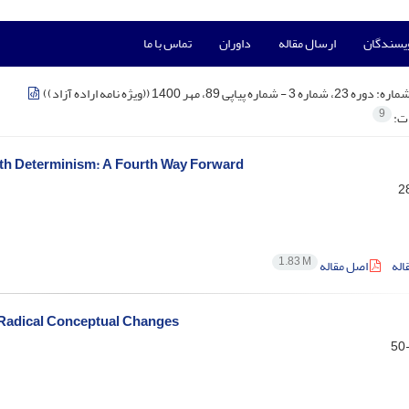
ویسندگان
ارسال مقاله
داوران
تماس با ما
شماره:
دوره 23، شماره 3 - شماره پیاپی 89، مهر 1400 ((ویژه نامه اراده آزاد))
9
ات:
with Determinism: A Fourth Way Forward
1.83 M
اله
اصل مقاله
 Radical Conceptual Changes