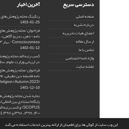
دسترسی سریع
آخرین اخبار
صفحه اصلی
رنکینگ مجله پژوهش های فلس
1403-01-25
درباره نشریه
فراخوان: مجله پژوهش های 
اعضای هیات تحریریه
ارسال مقاله
Consciousness"، بهار ۱۴۰۳، Spring 2024
1402-01-12
تماس با ما
کسب رتبه الف مجله پژوهش
واژه نامه اختصاصی
در ارزیابی وزارت علوم، سال ۰۱
نقشه سایت
فراخوان: مجله پژوهش های 
نامه 
Religion (Autumn 2023)
1401-12-10
نمایه شدن مجله پژوهش ها
پایگاه استنادی بین المللی
۱۴۰۰، ۱۳۹۹، ۱۳۹۸ و ۱۳۹۷
-08
این وب سایت از کوکی ها برای اطمینان از ارائه بهترین خدمات استفاده می کند.
© سامانه مدیریت نشریات علمی.
قدرت گرفته از
سیناوب