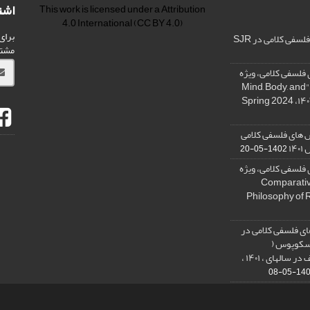
اشت
This work is licensed under a
Attribution
4.0 International
(CC BY 4.0)
برای
فی کلامی در SJR
مشت
فلسفی کلامی، ویژه
نامه « ذهن، بدن و آگاهی»، "Mind, Body, and
 های فلسفی کلامی
۱۴
1402-05-20
فلسفی کلامی، ویژه
فلسفه دین تطبیقی، ,Comparative
Philosophy of 
ی فلسفی کلامی در
 اسکوپوس (
SCOPUS) و کسب رتبه الف در سالهای ، ۱۴۰۱ ،
1401-05