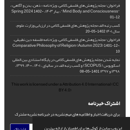
فراخوان: مجله پژوهش های فلسفی کلامی، ویژه نامه « ذهن، بدن و آگاهی»،
"Mind, Body, and Consciousness"، بهار ۱۴۰۳، Spring 2024
1402-
01-12
کسب رتبه الف مجله پژوهش های فلسفی کلامی در ارزیابی وزارت علوم،
سال ۱۴۰۱
1402-05-20
فراخوان: مجله پژوهش های فلسفی کلامی، ویژه نامه فلسفه دین تطبیقی،
,Comparative Philosophy of Religion (Autumn 2023)
1401-12-
10
نمایه شدن مجله پژوهش های فلسفی کلامی در پایگاه استنادی بین المللی
اسکوپوس ( SCOPUS) و کسب رتبه الف در سالهای ، ۱۴۰۱ ، ۱۴۰۰، ۱۳۹۹،
۱۳۹۸ و ۱۳۹۷
1401-05-08
This work is licensed under a
Attribution 4.0 International
(CC
BY 4.0)
اشتراک خبرنامه
برای دریافت اخبار و اطلاعیه های مهم نشریه در خبرنامه نشریه مشترک
شوید.
این وب سایت از کوکی ها برای اطمینان از ارائه بهترین
اشتراک