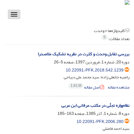
Toggle
vigation
کلیدواژه‌ها =
وحدت
5
تعداد مقالات:
بررسی تقابل وحدت و کثرت در نظریه تشکیک ملاصدرا
دوره 20، شماره 1، فروردین 1397، صفحه
5-26
10.22091/PFK.2018.542.1239
راضیه جانعلی زاده؛ سید محمد علی دیباجی
1.61 M
مشاهده مقاله
اصل مقاله
نظام‌واره تجلّی در مکتب عرفانی ابن عربی
دوره 8، شماره 1، آذر 1385، صفحه
163-185
10.22091/PFK.2006.280
سید احمد فاضلی