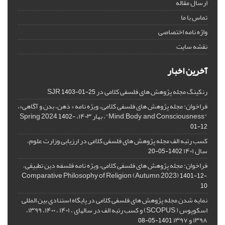
ارسال مقاله
تماس با ما
واژه نامه اختصاصی
نقشه سایت
آخرین اخبار
رنکینگ مجله پژوهش های فلسفی کلامی در SJR
1403-01-25
فراخوان: مجله پژوهش های فلسفی کلامی، ویژه نامه « ذهن، بدن و آگاهی»،
"Mind, Body, and Consciousness"، بهار ۱۴۰۳، Spring 2024
1402-
01-12
کسب رتبه الف مجله پژوهش های فلسفی کلامی در ارزیابی وزارت علوم،
سال ۱۴۰۱
1402-05-20
فراخوان: مجله پژوهش های فلسفی کلامی، ویژه نامه فلسفه دین تطبیقی،
,Comparative Philosophy of Religion (Autumn 2023)
1401-12-
10
نمایه شدن مجله پژوهش های فلسفی کلامی در پایگاه استنادی بین المللی
اسکوپوس ( SCOPUS) و کسب رتبه الف در سالهای ، ۱۴۰۱ ، ۱۴۰۰، ۱۳۹۹،
۱۳۹۸ و ۱۳۹۷
1401-05-08