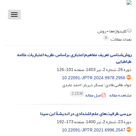
Toggle
vigation
کلیدواژه‌ها =
روش
6
تعداد مقالات:
روش‌شناسی تعریف مفاهیم اعتباری براساس نظریه اعتباریات علامه
طباطبایی
دوره 26، شماره 2، تیر 1403، صفحه
101-126
10.22091/JPTR.2024.9978.2956
جواد طالبی طادی؛ عسکر دیرباز؛ احمد عابدی
2.15 M
مشاهده مقاله
اصل مقاله
بررسی ظرفیت‌های علم اشتدادی در اندیشۀ ابن سینا
دوره 23، شماره 2، تیر 1400، صفحه
173-192
10.22091/JPTR.2021.6996.2547