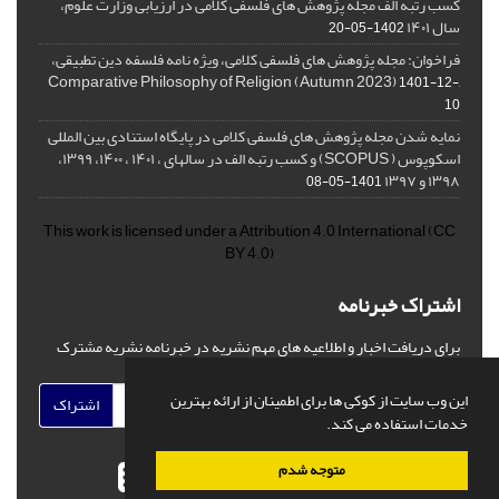
کسب رتبه الف مجله پژوهش های فلسفی کلامی در ارزیابی وزارت علوم،
سال ۱۴۰۱
1402-05-20
فراخوان: مجله پژوهش های فلسفی کلامی، ویژه نامه فلسفه دین تطبیقی،
,Comparative Philosophy of Religion (Autumn 2023)
1401-12-
10
نمایه شدن مجله پژوهش های فلسفی کلامی در پایگاه استنادی بین المللی
اسکوپوس ( SCOPUS) و کسب رتبه الف در سالهای ، ۱۴۰۱ ، ۱۴۰۰، ۱۳۹۹،
۱۳۹۸ و ۱۳۹۷
1401-05-08
This work is licensed under a
Attribution 4.0 International
(CC
BY 4.0)
اشتراک خبرنامه
برای دریافت اخبار و اطلاعیه های مهم نشریه در خبرنامه نشریه مشترک
شوید.
این وب سایت از کوکی ها برای اطمینان از ارائه بهترین
اشتراک
خدمات استفاده می کند.
متوجه شدم