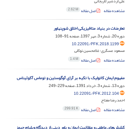
علی اردشیر لاریجانی
2.62 M
مشاهده مقاله
اصل مقاله
تعارضات در بنیاد متافیزیکی اخلاق شوپنهاور
دوره 20، شماره 3، مهر 1397، صفحه
91-108
10.22091/PFK.2018.1199
مسعود عسگری؛ غلامحسین توکلی
1.4 M
مشاهده مقاله
اصل مقاله
مفهوم ایمان کاتولیک با تکیه بر آرای آوگوستین و توماس آکوئیناس
دوره 13، شماره 3، خرداد 1391، صفحه
229-249
10.22091/PFK.2012.104
احمد رضا مفتاح
299.91 K
مشاهده مقاله
اصل مقاله
کشش‌های عاطفی و عقلانیت ایمان و باور دینی از دیدگاه ویلیام جیمز