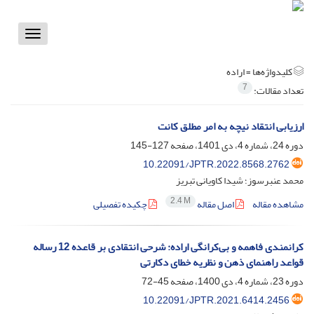
Toggle
vigation
کلیدواژه‌ها =
اراده
7
تعداد مقالات:
ارزیابی انتقاد نیچه به امر مطلق کانت
دوره 24، شماره 4، دی 1401، صفحه
127-145
10.22091/JPTR.2022.8568.2762
محمد عنبرسوز؛ شیدا کاویانی تبریز
2.4 M
مشاهده مقاله
اصل مقاله
چکیده تفصیلی
کرانمندی فاهمه و بی‌کرانگی اراده: شرحی انتقادی بر قاعده 12 رساله
قواعد راهنمای ذهن و نظریه خطای دکارتی
دوره 23، شماره 4، دی 1400، صفحه
45-72
10.22091/JPTR.2021.6414.2456