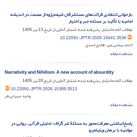
بازخوانی انتقادی قرائت‌های مستشرقان شیعه‌پژوه از عصمت در اندیشه
امامیه با تأکید بر مسئله جبر و اختیار
مقالات آماده انتشار، پذیرفته شده، انتشار آنلاین از تاریخ
13 تیر 1405
10.22091/JPTR.2026.15641.3536
احمد بهشتی مهر؛ هادی اسدی
مشاهده مقاله
Narrativity and Nihilism: A new account of absurdity
مقالات آماده انتشار، پذیرفته شده، انتشار آنلاین از تاریخ
20 تیر 1405
10.22091/JPTR.2026.15389.3513
وحید سهرابی فر
مشاهده مقاله
پاسخ‌انباشتی معرفت‌محور به مسئلۀ شر گزاف: تحلیلی قرآنی ـ روایی در
مواجهه با برهان ویلیام رو