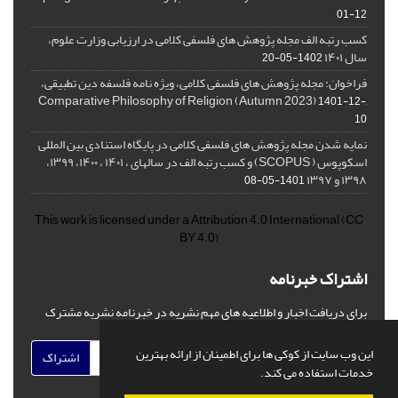
01-12
کسب رتبه الف مجله پژوهش های فلسفی کلامی در ارزیابی وزارت علوم،
سال ۱۴۰۱
1402-05-20
فراخوان: مجله پژوهش های فلسفی کلامی، ویژه نامه فلسفه دین تطبیقی،
,Comparative Philosophy of Religion (Autumn 2023)
1401-12-
10
نمایه شدن مجله پژوهش های فلسفی کلامی در پایگاه استنادی بین المللی
اسکوپوس ( SCOPUS) و کسب رتبه الف در سالهای ، ۱۴۰۱ ، ۱۴۰۰، ۱۳۹۹،
۱۳۹۸ و ۱۳۹۷
1401-05-08
This work is licensed under a
Attribution 4.0 International
(CC
BY 4.0)
اشتراک خبرنامه
برای دریافت اخبار و اطلاعیه های مهم نشریه در خبرنامه نشریه مشترک
شوید.
این وب سایت از کوکی ها برای اطمینان از ارائه بهترین
اشتراک
خدمات استفاده می کند.