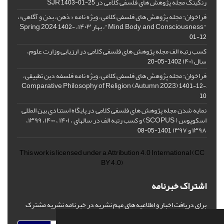
رنکینگ مجله پژوهش های فلسفی کلامی در SJR
1403-01-25
فراخوان: مجله پژوهش های فلسفی کلامی، ویژه نامه « ذهن، بدن و آگاهی»،
"Mind, Body, and Consciousness"، بهار ۱۴۰۳، Spring 2024
1402-
01-12
کسب رتبه الف مجله پژوهش های فلسفی کلامی در ارزیابی وزارت علوم،
سال ۱۴۰۱
1402-05-20
فراخوان: مجله پژوهش های فلسفی کلامی، ویژه نامه فلسفه دین تطبیقی،
,Comparative Philosophy of Religion (Autumn 2023)
1401-12-
10
نمایه شدن مجله پژوهش های فلسفی کلامی در پایگاه استنادی بین المللی
اسکوپوس ( SCOPUS) و کسب رتبه الف در سالهای ، ۱۴۰۱ ، ۱۴۰۰، ۱۳۹۹،
۱۳۹۸ و ۱۳۹۷
1401-05-08
This work is licensed under a
Attribution 4.0 International
(CC
BY 4.0)
اشتراک خبرنامه
برای دریافت اخبار و اطلاعیه های مهم نشریه در خبرنامه نشریه مشترک
شوید.