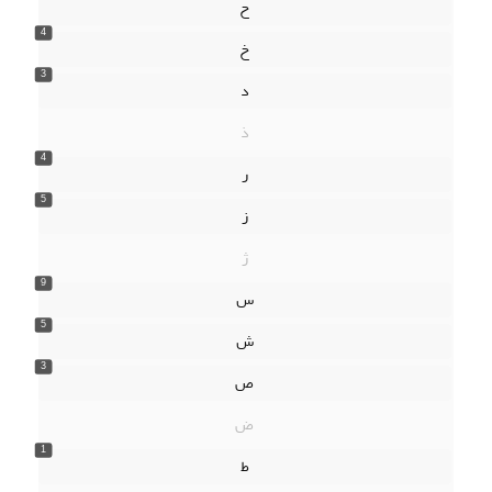
ح
4
خ
3
د
ذ
4
ر
5
ز
ژ
9
س
5
ش
3
ص
ض
1
ط