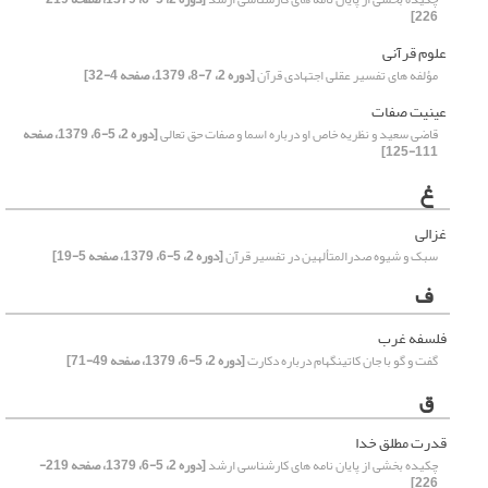
226]
علوم قرآنی
مؤلفه های تفسیر عقلی اجتهادی قرآن
[دوره 2، 7-8، 1379، صفحه 4-32]
عینیت صفات
قاضی سعید و نظریه خاص او درباره اسما و صفات حق تعالی
[دوره 2، 5-6، 1379، صفحه
111-125]
غ
غزالی
سبک و شیوه صدرالمتألهین در تفسیر قرآن
[دوره 2، 5-6، 1379، صفحه 5-19]
ف
فلسفه غرب
گفت و گو با جان کاتینگهام درباره دکارت
[دوره 2، 5-6، 1379، صفحه 49-71]
ق
قدرت مطلق خدا
چکیده بخشی از پایان نامه های کارشناسی ارشد
[دوره 2، 5-6، 1379، صفحه 219-
226]