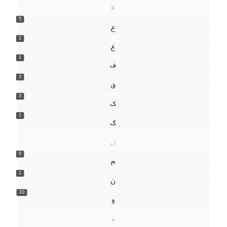
ظ
5
ع
1
غ
1
ف
3
ق
3
ک
1
گ
ل
9
م
1
ن
10
و
ه