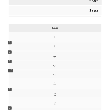
دوره 1
همه
آ
7
ا
2
ب
1
پ
17
ت
ث
1
ج
چ
2