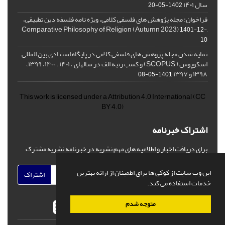
سال ۱۴۰۱
1402-05-20
فراخوان: مجله پژوهش های فلسفی کلامی، ویژه نامه فلسفه دین تطبیقی،
,Comparative Philosophy of Religion (Autumn 2023)
1401-12-
10
نمایه شدن مجله پژوهش های فلسفی کلامی در پایگاه استنادی بین المللی
اسکوپوس ( SCOPUS) و کسب رتبه الف در سالهای ، ۱۴۰۱ ، ۱۴۰۰، ۱۳۹۹،
۱۳۹۸ و ۱۳۹۷
1401-05-08
This work is licensed under a
Attribution 4.0 International
(CC
BY 4.0)
اشتراک خبرنامه
برای دریافت اخبار و اطلاعیه های مهم نشریه در خبرنامه نشریه مشترک
شوید.
این وب سایت از کوکی ها برای اطمینان از ارائه بهترین
اشتراک
خدمات استفاده می کند.
متوجه شدم