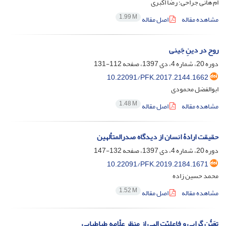
ام هانی جراحی؛ رضا اکبری
1.99 M
مشاهده مقاله
اصل مقاله
روح در دینِ جَینی
دوره 20، شماره 4، دی 1397، صفحه
112-131
10.22091/PFK.2017.2144.1662
ابوالفضل محمودی
1.48 M
مشاهده مقاله
اصل مقاله
حقیقت ارادۀ انسان از دیدگاه صدرالمتألهین
دوره 20، شماره 4، دی 1397، صفحه
132-147
10.22091/PFK.2019.2184.1671
محمد حسین زاده
1.52 M
مشاهده مقاله
اصل مقاله
تعَیُّن گرایی و فاعلیّت الهی از منظر علّامه طباطبایی