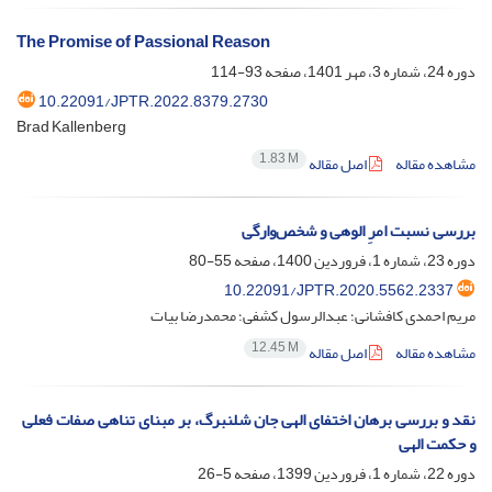
The Promise of Passional Reason
دوره 24، شماره 3، مهر 1401، صفحه
93-114
10.22091/JPTR.2022.8379.2730
Brad Kallenberg
1.83 M
مشاهده مقاله
اصل مقاله
بررسی نسبت امرِ الوهی و شخص‌وارگی
دوره 23، شماره 1، فروردین 1400، صفحه
55-80
10.22091/JPTR.2020.5562.2337
مریم احمدی کافشانی؛ عبدالرسول کشفی؛ محمدرضا بیات
12.45 M
مشاهده مقاله
اصل مقاله
نقد و بررسی برهان اختفای الهی جان شلنبرگ، بر مبنای تناهی صفات فعلی
و حکمت الهی
دوره 22، شماره 1، فروردین 1399، صفحه
5-26