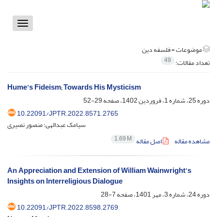
Toggle
vigation
موضوعات =
فلسفه دین
49
تعداد مقالات:
Hume’s Fideism; Towards His Mysticism
دوره 25، شماره 1، فروردین 1402، صفحه
29-52
10.22091/JPTR.2022.8571.2765
سیامک عبدالهی؛ منصور نصیری
1.69 M
مشاهده مقاله
اصل مقاله
An Appreciation and Extension of William Wainwright’s
Insights on Interreligious Dialogue
دوره 24، شماره 3، مهر 1401، صفحه
7-28
10.22091/JPTR.2022.8598.2769